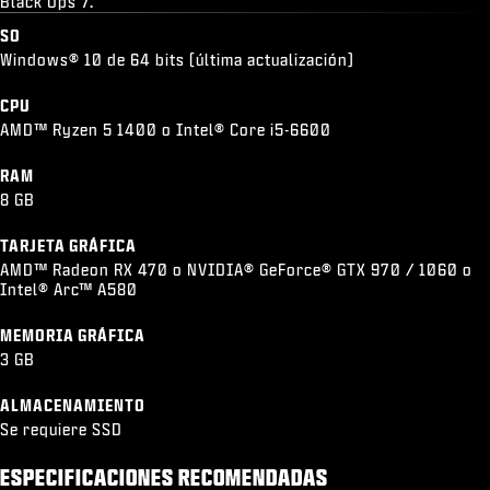
Black Ops 7.
SO
Windows® 10 de 64 bits (última actualización)
CPU
AMD™ Ryzen 5 1400 o Intel® Core i5-6600
RAM
8 GB
TARJETA GRÁFICA
AMD™ Radeon RX 470 o NVIDIA® GeForce® GTX 970 / 1060 o
Intel® Arc™ A580
MEMORIA GRÁFICA
3 GB
ALMACENAMIENTO
Se requiere SSD
ESPECIFICACIONES RECOMENDADAS