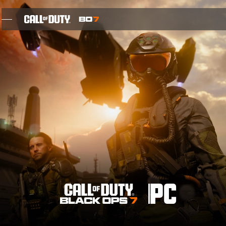
SKIP TO MAIN CONTENT
FUNCIONES
TEMPORADA 05
REGÍSTRATE PARA RECIBIR NOVEDADES
BLOG
JUEGOS
PC
NOTICIAS
TIENDA
EL BLACK OPS MÁS GRANDE