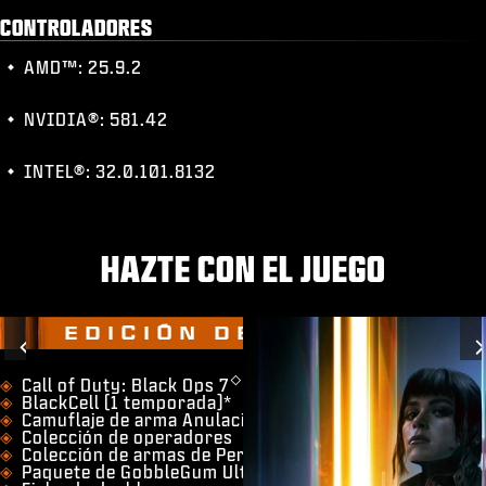
CONTROLADORES
AMD™: 25.9.2
NVIDIA®: 581.42
INTEL®: 32.0.101.8132
HAZTE CON EL JUEGO
EDICIÓN DE ARCHIVO
Previous
◇
​Call of Duty: Black Ops 7
BlackCell (1 temporada)*
Camuflaje de arma Anulación de la Hermandad
Colección de operadores
Colección de armas de Pericia
Paquete de GobbleGum Ultra para Zombis