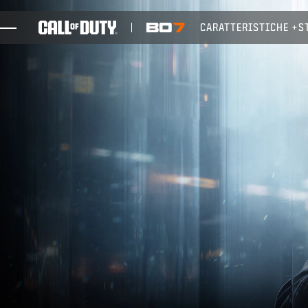
SKIP TO MAIN CONTENT
CARATTERISTICHE
S
GIOCHI
NOVITÀ
NEGOZIO
ESPORTS
ASSISTENZA
XBOX GAME PASS