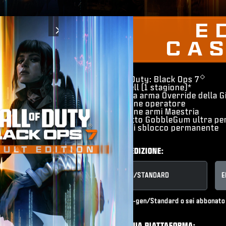
E
Next
CA
◇
​Call of Duty: Black Ops 7
BlackCell (1 stagione)*
Mimetica arma Override della G
Collezione operatore
Collezione armi Maestria
Pacchetto GobbleGum ultra pe
Punto di sblocco permanente
SCEGLI UN'EDIZIONE:
CROSS-GEN/​STANDARD
E
Hai già Cross-gen/Standard o sei abbonat
SCEGLI LA TUA PIATTAFORMA: