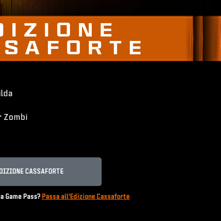
DIZIONE
SSAFORTE
ilda
r Zombi
DIZIONE CASSAFORTE
o a Game Pass?
Passa all'Edizione Cassaforte