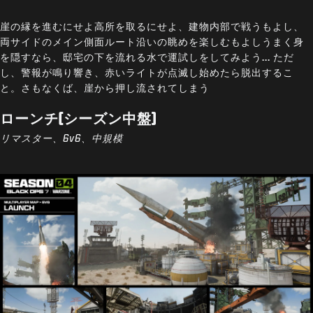
崖の縁を進むにせよ高所を取るにせよ、建物内部で戦うもよし、
両サイドのメイン側面ルート沿いの眺めを楽しむもよしうまく身
を隠すなら、邸宅の下を流れる水で運試しをしてみよう... ただ
し、警報が鳴り響き、赤いライトが点滅し始めたら脱出するこ
と。さもなくば、崖から押し流されてしまう
ローンチ(シーズン中盤)
リマスター、6v6、中規模