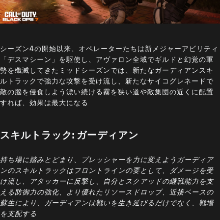
シーズン4の開始以来、オペレーターたちは新メジャーアビリティ
「デスマシーン」を駆使し、アヴァロン全域でギルドと幻覚の軍
勢を殲滅してきたミッドシーズンでは、新たなガーディアンスキ
ルトラックで強力な攻撃を受け流し、新たなサイコグレネードで
敵の脳を侵食しよう漂い続ける霧を狭い道や敵集団の近くに配置
すれば、効果は最大になる
スキルトラック: ガーディアン
持ち場に踏みとどまり、プレッシャーを力に変えようガーディア
ンのスキルトラックはフロントラインの要として、ダメージを受
け流し、アタッカーに反撃し、自分とスクアッドの継戦能力を支
える防御力の強化、より優れたリソースドロップ、近接ベースの
蘇生により、ガーディアンは戦いを生き延びるだけでなく、戦場
を支配する