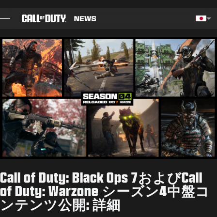
SKIP TO MAIN CONTENT
Choos
ブログ
ガイド
パッチノート
ゲーム
ニュース
Call of Duty: Black Ops 7およびCall
STORE
of Duty: Warzone シーズン4中盤コ
ンテンツ公開: 詳細
ESPORTS