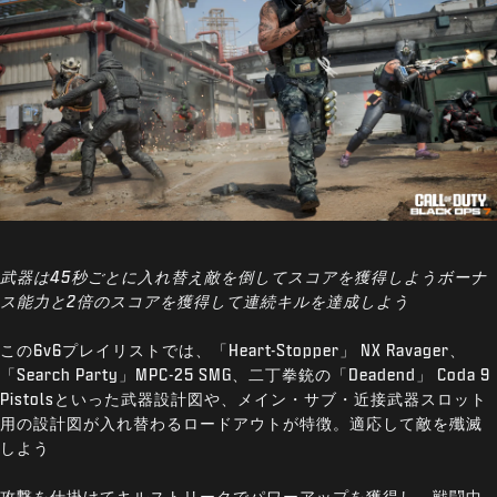
武器は45秒ごとに入れ替え敵を倒してスコアを獲得しようボーナ
ス能力と2倍のスコアを獲得して連続キルを達成しよう
この6v6プレイリストでは、「Heart-Stopper」 NX Ravager、
「Search Party」MPC-25 SMG、二丁拳銃の「Deadend」 Coda 9
Pistolsといった武器設計図や、メイン・サブ・近接武器スロット
用の設計図が入れ替わるロードアウトが特徴。適応して敵を殲滅
しよう
攻撃を仕掛けてキルストリークでパワーアップを獲得し、戦闘中