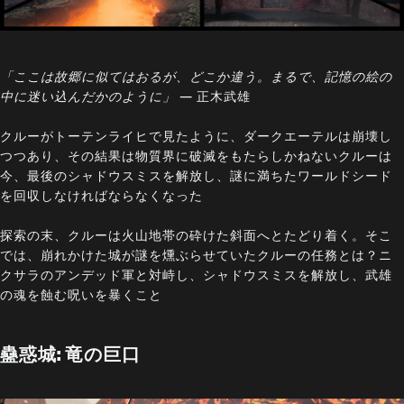
「ここは故郷に似てはおるが、どこか違う。まるで、記憶の絵の
中に迷い込んだかのように」
— 正木武雄
クルーがトーテンライヒで見たように、ダークエーテルは崩壊し
つつあり、その結果は物質界に破滅をもたらしかねないクルーは
今、最後のシャドウスミスを解放し、謎に満ちたワールドシード
を回収しなければならなくなった
探索の末、クルーは火山地帯の砕けた斜面へとたどり着く。そこ
では、崩れかけた城が謎を燻ぶらせていたクルーの任務とは？ニ
クサラのアンデッド軍と対峙し、シャドウスミスを解放し、武雄
の魂を蝕む呪いを暴くこと
蠱惑城: 竜の巨口