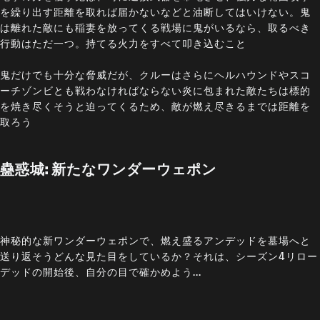
を繰り出す距離を取れば届かないなどと油断してはいけない。鬼
は離れた敵にも稲妻を放ってくる戦場に鬼がいるなら、取るべき
行動はただ一つ。持てる火力をすべて叩き込むこと
鬼だけでも十分な脅威だが、クルーはさらにヘルハウンドやスコ
ーチゾンビとも戦わなければならない炎に包まれた敵たちは標的
を焼き尽くそうと迫ってくるため、敵が燃え尽きるまでは距離を
取ろう
蠱惑城: 新たなワンダーウェポン
神秘的な新ワンダーウェポンで、燃え盛るアンデッドを墓場へと
送り返そうどんな見た目をしているか？それは、シーズン4リロー
デッドの開始後、自分の目で確かめよう...