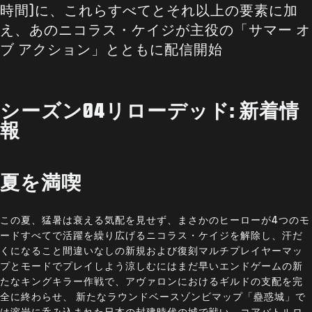
時間)に、これらすべてとそれ以上の要素に加
え、あのニコラス・ケイジが主役の「サマー オ
ブ アクション」とともに配信開始
シーズン04リローデッド: 新着情
報
夏を満喫
この夏、猛暑は衰える気配を見せず、まさかのヒーローが4つのモ
ードすべてで活躍を繰り広げるニコラス・ケイジを解除し、汗だ
くになること間違いなしの新規および復刻マルチプレイヤーマッ
プとモードでプレイしよう涼しむにはまだ早いエンドゲームの新
たなキングキラー作戦で、アヴァロンにおけるギルドの支配を完
全に終わらせ、 新たなラウンドベースゾンビマップ「蠱惑城」で
は溶岩に呑み込まれた日本の封建時代の城で戦い、コアバトルロ