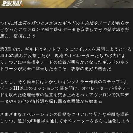
ついに終止符を打つときがきたギルドの中央指令ノードが明らか
となったアヴァロン全域で指令データを収集してその発生源を特
定し、破壊しよう
第3章では、ギルドはネットワークにウイルスを展開しようとする
JSOCの試みに反撃したが、現地のオペレーターたちの尽力によ
り、ついに中央指令ノードの位置が明らかとなったギルドのネッ
トワークが完全に露呈した今こそ、攻撃の絶好の機会だ
しかし、そう簡単にはいかないキングキラー作戦のステップ1は、
ゾーンIII以上のミッションで幕を開け、オペレーターが指令ノー
ドを収めた物理端末の位置を突き止めるべくアヴァロンで異常デ
ータやその他の情報源を探し回る車両戦から始まる
さまざまなオペレーションの目標をクリアして新たな報酬を獲得
しつつ、追加のCR獲得を通じてオペレーターをさらに強化しよう