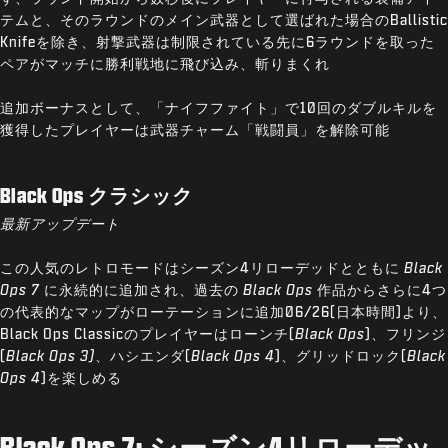
テムと、そのラウンドのメイン武器として選ばれた場合のBallistic
Knifeを除き、射撃武器は制限されている先に6ラウンドを取った
ペアがマッチに勝利戦地に飛び込み、斬りまくれ
追加ボーナスとして、「ナイフファイト」で10回のダブルキルを
獲得したプレイヤーは武器チャーム「戦闘員」を解除可能
Black Ops クラシック
最新アップデート
この人気のレトロモードはシーズン4リローデッドとともに
Black
Ops 7
に永続的に追加され、過去の
Black Ops
作品からさらに4つ
の代表的なマップがローテーションに追加06/26(日本時間)より、
Black Ops Classicのプレイヤーはローンチ(
Black Ops
)、フリンジ
(
Black Ops 3)
、ハシエンダ(
Black Ops 4
)、グリッドロック(
Black
Ops 4
)を楽しめる
Black Ops 7: シーズン4リローデッ