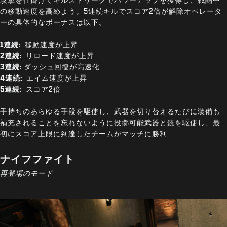
の移動速度を高めよう。5連続キルでスコア2倍が解除オペレータ
ーの具体的なボーナスは以下。
1連続:
移動速度が上昇
2連続:
リロード速度が上昇
3連続:
ダッシュ回復が高速化
4連続:
エイム速度が上昇
5連続:
スコア2倍
手持ちのあらゆる手段を駆使し、武器を切り替えるたびに装備も
補充されることを忘れないように投擲可能武器と銃を駆使し、最
初にスコア上限に到達したチームがマッチに勝利
ナイフファイト
再登場のモード