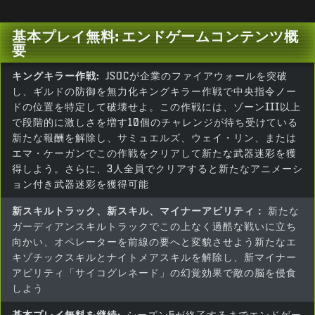
基本プレイ無料: エンドゲームコンテンツ概
要
キングキラー作戦:
JSOCが企業のファイアウォールを突破
し、ギルドの防御を無力化キングキラー作戦で中央指令ノー
ドの位置を特定して破壊せよ。この作戦には、ゾーンIII以上
で段階的に激しさを増す10個のチャレンジが待ち受けている
新たな報酬を解除し、サミュエルズ、ウェイ・リン、または
エマ・ケーガンでこの作戦をクリアして新たな武器迷彩を獲
得しよう。さらに、3人全員でクリアすると新たなアニメーシ
ョン付き武器迷彩を獲得可能
新スキルトラック、新スキル、マイナーアビリティ：
新たな
ガーディアンスキルトラックでこの上なく過酷な戦いに立ち
向かい、オペレーターを前線の要へと変貌させよう新たなエ
キゾチックスキルとナイトメアスキルを解除し、新マイナー
アビリティ「サイコグレネード」の幻覚効果で敵の脳を侵食
しよう
基本プレイ無料を継続:
シーズン5が終了するまでエンドゲー