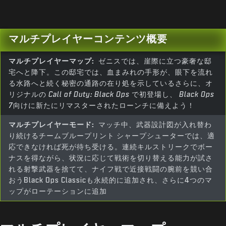
マルチプレイヤーコンテンツ概要
マルチプレイヤーマップ:
ゼニスでは、崖際に立つ豪奢な邸
宅へと降下。この邸宅では、血まみれの手形が、眼下を流れ
る水路へと続く秘密の通路の在り処を示しているさらに、オ
リジナルの
Call of Duty: Black Ops
で初登場し、
Black Ops
7
向けに新たにリマスターされたローンチに備えよう！
マルチプレイヤーモード:
マッチ中、武器設計図が入れ替わ
り続けるチームブループリント シャープシューターでは、適
応できなければ死が待ち受ける。連続キルストリークでボー
ナスを得ながら、状況に応じて戦術を切り替える能力が試さ
れる射撃武器を捨てて、ナイフ戦で近接戦闘の腕前を競い合
おうBlack Ops Classicも永続的に追加され、さらに4つのマ
ップがローテーションに追加