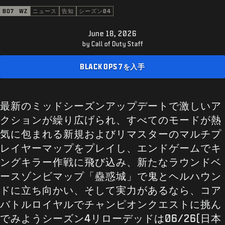
サポート
BO7
WZ
ニュース
告知
シーズン04
XBOX GAME PASS
June 18, 2026
|
ログイン
サインアップ
by Call of Duty Staff
BLACK OPS 7を入手
最新のミッドシーズンアップデートで激しいア
クションが繰り広げられ、すべてのモードが熱
気に包まれる新規およびリマスターのマルチプ
レイヤーマップをプレイし、エンドゲームでキ
ングキラー作戦に飛び込み、新たなラウンドベ
ースゾンビマップ「蠱惑城」で鬼とヘルハウン
ドに立ち向かい、そして実力があるなら、コア
バトルロイヤルでチャンピオンクエストに挑ん
でみようシーズン4リローデッドは06/26(日本