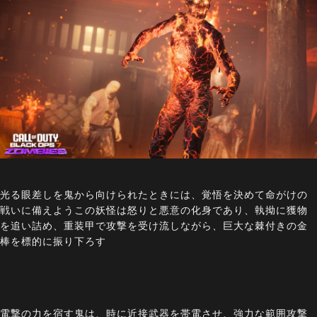
光る眼差しを鬼から向けられたときには、覚悟を決めて命がけの
戦いに備えようこの妖怪は怒りと悪意の化身であり、執拗に獲物
を追い詰め、重装甲で攻撃を受け流しながら、巨大な棘付きの金
棒を標的に振り下ろす
電撃の力を宿す鬼は、時に近接武器を帯電させ、強力な範囲攻撃