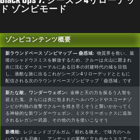
ド ゾンビモード
ゾンビコンテンツ概要
新ラウンドベース ゾンビマップ — 蠱惑城:
物質界を救い、最
後のシャドウスミスを解放するため、クルーは火山に囲まれ
炎に沈むダークエーテルにある日本の封建時代の城を目指
し、過酷な旅に出るこれがシーズン4リローデッドとともに
配信される次のラウンドベースゾンビマップ「蠱惑城」です
新たな敵、ワンダーウェポン:
金棒と天の力を振るう人智を
超えた鬼、さらには炎に包まれたヘルハウンドやスコーチゾ
ンビが灼熱の攻撃でクルーを焼き尽くそうと襲いかかってく
る神秘的な新ワンダーウェポン、ミステリーボックスに追加
されるレガシー武器、その他の力を使いこなそう
新機能:
レジェンドゴブルガム「頼れる猟犬」で味方のヘル
ハウンドを召喚し、アンデッドの軍勢に立ち向かうスクアッ