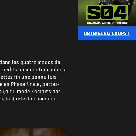
OBTENEZ BLACK OPS 7
s dans les quatre modes de
r inédits ou incontournables
Mettez fin une bonne fois
 en Phase finale, battez-
akujō du mode Zombies par
 de la Quête du champion