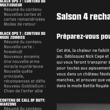
BLACK OPS 7 : CONTENU DU
MULTIJOUEUR
Résumé du contenu
Saison 4 recha
Nouvelles cartes et
cartes remastérisées
Modes de retour
BLACK OPS 7 : CONTENU DU
Préparez-vous pou
MODE ZOMBIES
Résumé du contenu
Nouvelle carte :
Cet été, la chaleur ne faib
Kowakujō
jeu. Débloquez Nick Cage et
Nouveaux ennemis
Une nouvelle arme
qui vous feront transpirer à
miracle mystérieuse
pour toutes aux agissements
Nouvelle quête
vous dans un château féodal
principale,
manches, et prouvez que vou
récompenses et défis
dans le mode Battle Royale
Nouveau GobbleGum :
Chien de l'enfer allié
CONTENU DE CALL OF DUTY:
WARZONE
Résumé du contenu