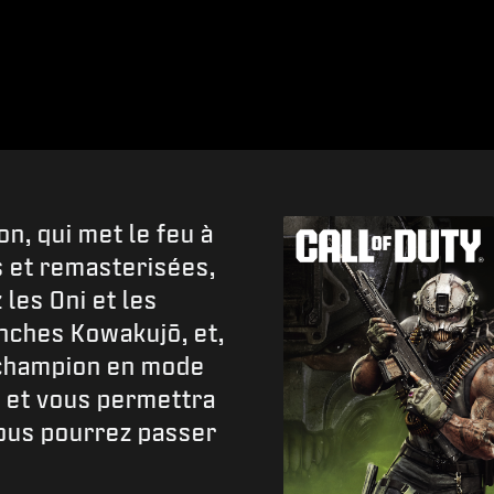
on, qui met le feu à
s et remasterisées,
les Oni et les
nches Kowakujō, et,
u champion en mode
n et vous permettra
vous pourrez passer