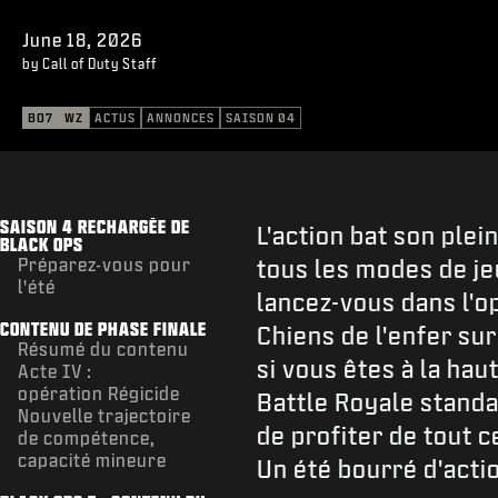
June 18, 2026
by Call of Duty Staff
BO7
WZ
ACTUS
ANNONCES
SAISON 04
SAISON 4 RECHARGÉE DE
L'action bat son plei
BLACK OPS
Préparez-vous pour
tous les modes de je
l'été
lancez-vous dans l'op
CONTENU DE PHASE FINALE
Chiens de l'enfer su
Résumé du contenu
si vous êtes à la ha
Acte IV :
opération Régicide
Battle Royale standa
Nouvelle trajectoire
de profiter de tout 
de compétence,
capacité mineure
Un été bourré d'acti