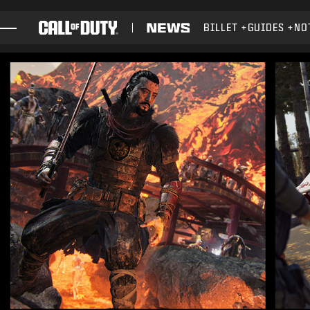
SKIP TO MAIN CONTENT
BILLET
GUIDES
NO
JEUX
ACTUS
BOUTIQUE
ESPORTS
ASSISTANCE
XBOX GAME PASS