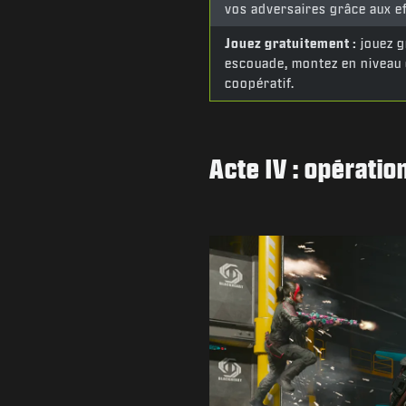
vos adversaires grâce aux e
Jouez gratuitement :
jouez g
escouade, montez en niveau
coopératif.
Acte IV : opérati