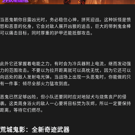
当恶鬼朝你目露凶光时，务必稳住心神，拼死迎战。这种妖怪是愤
怒和恶意的化身，它会对敌人展开凶狠的追击，巨大的带刺鬼金棒
可以痛击目标，同时厚重的护甲还能抵御攻击。
此外它还掌握着电能之力，有时会为冷兵器附上电流，继而发动强
力的范围攻击。不要以为拉开距离就可以高枕无忧，因为它还可以
向远处的敌人发射电光弹。当战场上出现一头恶鬼时，你能做的只
有一件事：倾尽全部火力猛攻到底。
恶鬼已然足够凶险，但小队还要同时应对地狱犬与烧焦丧尸的侵
袭。这类周身浴火的敌人一心要将目标焚为灰烬，所以一定要保持
距离，等待它们燃尽。
荒城鬼影：全新奇迹武器