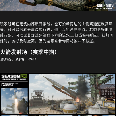
玩家既可在建筑内部展开激战，也可沿着两边的主侧翼通道欣赏风
景，既可以沿着悬崖边缘行进，也可以抢占制高点。若想更好地隐
蔽行踪，可以试着穿过建筑群下方的流水……但当警报响起、红灯闪
烁时，务必及时撤离，因为这意味着你即将被冲下悬崖。
火箭发射场（赛季中期）
重制版，6对6，中型