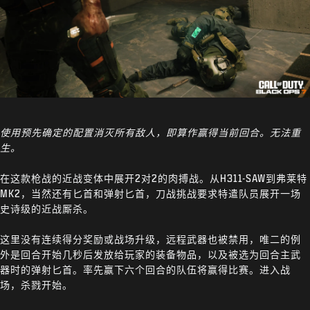
使用预先确定的配置消灭所有敌人，即算作赢得当前回合。无法重
生。
在这款枪战的近战变体中展开2对2的肉搏战。从H311-SAW到弗莱特
MK2，当然还有匕首和弹射匕首，刀战挑战要求特遣队员展开一场
史诗级的近战厮杀。
这里没有连续得分奖励或战场升级，远程武器也被禁用，唯二的例
外是回合开始几秒后发放给玩家的装备物品，以及被选为回合主武
器时的弹射匕首。率先赢下六个回合的队伍将赢得比赛。进入战
场，杀戮开始。