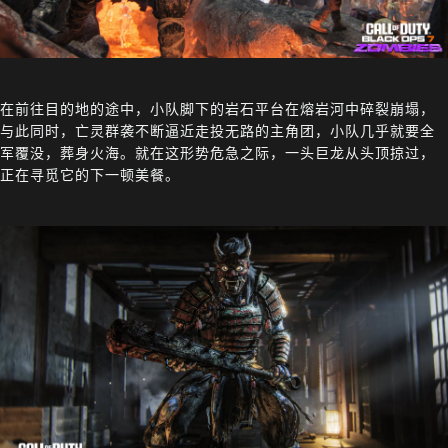
在前往目的地的途中，小队脚下的岩石平台在熔岩河中碎裂崩塌，
与此同时，亡灵群袭不断逼近走投无路的主角团，小队几乎就要全
军覆没，葬身火海。就在这形势危急之际，一头巨龙从头顶掠过，
正在寻觅它的下一顿美餐。