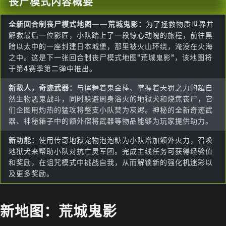
丧尸模式内容概要
全新回合制丧尸模式地图——荒城鬼影：
为了拯救物质世界并
解救最后一位影匠，小队踏上了一段惊心动魄的旅程，前往黑
暗以太中的一座封建日本城堡，那里被火山环绕，淹没在火海
之中。这是下一张回合制丧尸模式地图“荒城鬼影”，该地图将
于第4赛季第二弹中推出。
新敌人，奇迹武器：
与挥舞着鬼金棒、掌握着天罚之力的超自
然生物恶鬼战斗，同时躲避周身浴火的地狱犬和烧焦丧尸，它
们企图用灼热的猛攻将整支小队焚为灰烬。神秘的全新奇迹武
器、神秘箱子中的额外宿将武器等物品能够为玩家提供助力。
新功能：
使用传奇地狱宠物泡泡糖为小队增加额外火力，召唤
地狱犬来帮助小队对抗亡灵军团。完成主线任务可获得经验值
和奖励，在诅咒模式中挑战自我，从而解锁新的强化机迷彩以
及更多奖励。
新地图：荒城鬼影