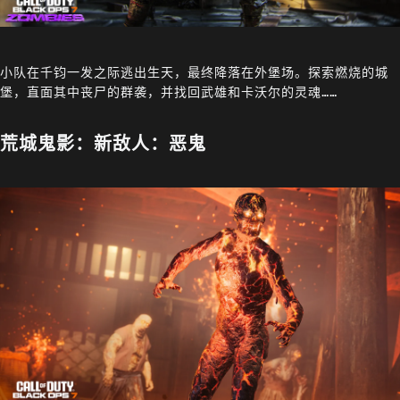
小队在千钧一发之际逃出生天，最终降落在外堡场。探索燃烧的城
堡，直面其中丧尸的群袭，并找回武雄和卡沃尔的灵魂……
荒城鬼影：新敌人：恶鬼