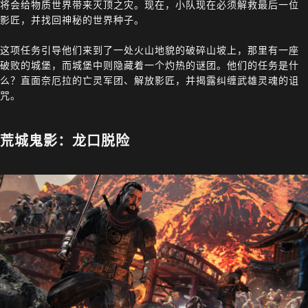
将会给物质世界带来灭顶之灾。现在，小队现在必须解救最后一位
影匠，并找回神秘的世界种子。
这项任务引导他们来到了一处火山地貌的破碎山坡上，那里有一座
破败的城堡，而城堡中则隐藏着一个灼热的谜团。他们的任务是什
么？直面奈厄拉的亡灵军团、解放影匠，并揭露纠缠武雄灵魂的诅
咒。
荒城鬼影：龙口脱险