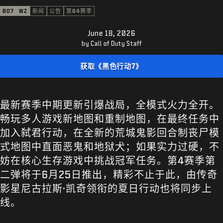
支援
BO7
WZ
新闻
公告
第04赛季
XBOX GAME PASS
June 18, 2026
|
登录
注册
by Call of Duty Staff
获取《黑色行动7》
最新赛季中期更新引爆战局，全模式火力全开。
畅玩多人游戏新地图和重制地图，在最终任务中
加入弑君行动，在全新的荒城鬼影回合制丧尸模
式地图中直面恶鬼和地狱犬；如果实力过硬，不
妨在核心生存游戏中挑战冠军任务。第4赛季第
二弹将于6月25日推出，精彩不止于此，由传奇
影星尼古拉斯·凯奇领衔的夏日行动也将同步上
线。