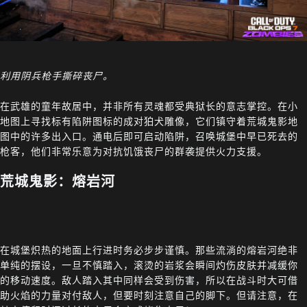
利用阴兵枪手撕碎丧尸。
在武雄的童年故居中，并非所有灵魂都受典狱长的意志掌控。在小
地图上寻找标有陷阱图标的成对狛犬雕像，它们镇守着荒城鬼影地
图中的许多出入口。通电后即可启动陷阱，召唤城堡中早已死去的
枪客，他们非常乐意为对抗饥饿丧尸的群袭提供火力支援。
荒城鬼影：熔岩河
在城堡炽热的地面上行进时务必步步谨慎。那些流淌的熔岩河绝非
单纯的摆设，一旦不慎踏入，滚烫的岩浆会瞬间灼伤皮肤并减缓你
的移动速度。敌人踏入其中同样会受到伤害，所以在战斗时大可借
助火焰的力量对付敌人，但要时刻注意自己的脚下。但请注意，在