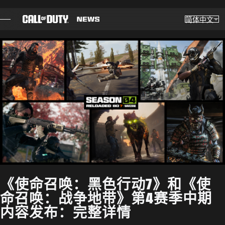
SKIP TO MAIN CONTENT
简体中文
选择
Choose yo
博客
指南
补丁说明
游戏
新闻
《使命召唤：黑色行动7》和《使
商店
命召唤：战争地带》第4赛季中期
内容发布：完整详情
电竞