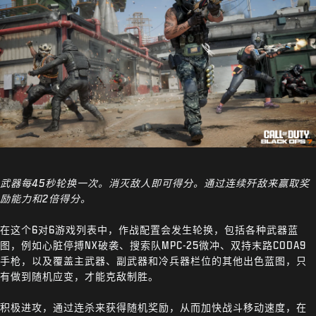
武器每45秒轮换一次。消灭敌人即可得分。通过连续歼敌来赢取奖
励能力和2倍得分。
在这个6对6游戏列表中，作战配置会发生轮换，包括各种武器蓝
图，例如心脏停搏NX破袭、搜索队MPC-25微冲、双持末路CODA9
手枪，以及覆盖主武器、副武器和冷兵器栏位的其他出色蓝图，只
有做到随机应变，才能克敌制胜。
积极进攻，通过连杀来获得随机奖励，从而加快战斗移动速度，在