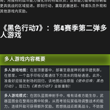
局，用独特的战斗能力强化你的特遣队员，这些能力能够助你朝着
更具挑战的区域挺进。即刻行动，赢取武器迷彩、特遣队员外观和
其他游戏内奖励。
《黑色行动7》：第4赛季第二弹多
人游戏
多人游戏内容概要
多人游戏地图：
在崖顶要塞中，部署至悬崖畔的豪华建筑群，
在那里，一个血手印标记着通往下方流水的隐秘通道。此外，
准备好迎接发射场的回归，该地图出自原版
《使命召唤：黑色
行动》
，现已为
《黑色行动7》
全新重制！
多人游戏模式：
在团队蓝图神射手中，唯有适者方能生存，武
器蓝图会在整局比赛中轮换，从而考验玩家临场调整战术的能
力，连续歼敌可获得额外奖励。若想挑战近距离战斗，不妨放