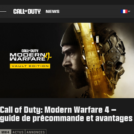
SKIP TO MAIN CONTENT
Choos
BILLET
GUIDES
NOTES DE CORRECTIF
JEUX
ACTUS
Call of Duty: Modern Warfare 4 –
BOUTIQUE
guide de précommande et avantages
ESPORT
MW4
ACTUS
ANNONCES