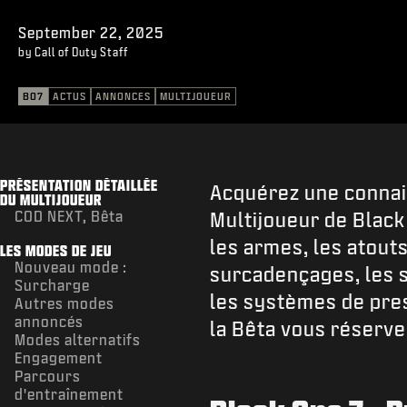
September 22, 2025
by Call of Duty Staff
BO7
ACTUS
ANNONCES
MULTIJOUEUR
PRÉSENTATION DÉTAILLÉE
Acquérez une connai
DU MULTIJOUEUR
COD NEXT, Bêta
Multijoueur de Black
les armes, les atout
LES MODES DE JEU
Nouveau mode :
surcadençages, les s
Surcharge
les systèmes de pres
Autres modes
annoncés
la Bêta vous réserve 
Modes alternatifs
Engagement
Parcours
d'entraînement