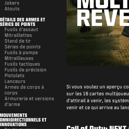
Jokers
Atouts
DÉTAILS DES ARMES ET
SÉRIES DE POINTS
Fusils d'assaut
Mitraillettes
Stand de tir
Séries de points
Fusils à pompe
Mitrailleuses
Fusils tactiques
Fusils de précision
Pistolets
Lanceurs
Si vous voulez un aperçu co
Armes de corps à
corps
sur les 16 cartes multijoue
Armurerie et versions
d'attirail à venir, les syst
d'arme
venir et ce qui arrive au la
MOUVEMENTS
OMNIDIRECTIONNELS ET
INNOVATIONS
Call of Duty: NEXT