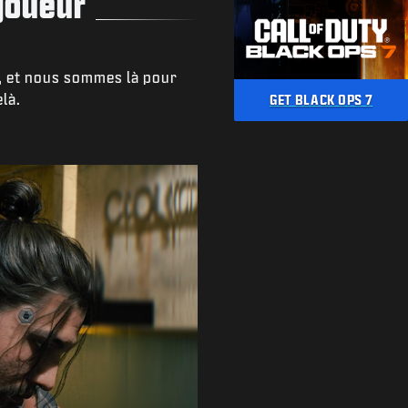
ijoueur
, et nous sommes là pour
là.
GET BLACK OPS 7