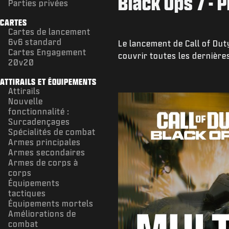
Black Ops 7 - 
Parties privées
CARTES
Cartes de lancement
6v6 standard
Le lancement de Call of Du
Cartes Engagement
couvrir toutes les dernière
20v20
ATTIRAILS ET ÉQUIPEMENTS
Attirails
Nouvelle
fonctionnalité :
Surcadençages
Spécialités de combat
Armes principales
Armes secondaires
Armes de corps à
corps
Équipements
tactiques
Équipements mortels
Améliorations de
combat