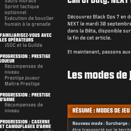
Sauts muraux
Sprint tactique
optionnel
Découvrez Black Ops 7 en dé
Exécution de bouclier
NEXT le mardi 30 septembre
humain à la grenade
dans la Bêta, disponible sur
FAMILIARISEZ-VOUS AVEC
la fin de cet article.
LES OPÉRATEURS
JSOC et la Guilde
Et maintenant, passons aux 
PROGRESSION : PRESTIGE
JOUEUR
Récompenses de
Les modes de 
niveau
Prestige joueur
Maître Prestige
PROGRESSION : PRESTIGE
D'ARME
Récompenses de
RÉSUMÉ : MODES DE JEU
niveau
PROGRESSION : CASERNE
Nouveau mode : Surcharge :
ET CAMOUFLAGES D'ARME
être transporté sur le terr