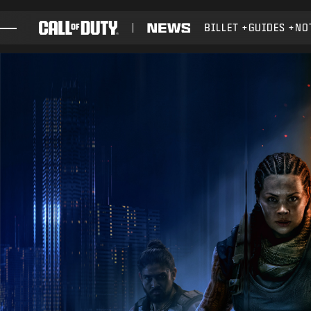
SKIP TO MAIN CONTENT
BILLET
GUIDES
NO
JEUX
ACTUS
BOUTIQUE
ESPORTS
ASSISTANCE
XBOX GAME PASS