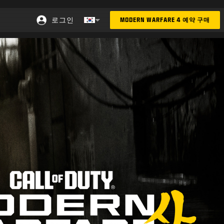
로그인
MODERN WARFARE 4 예약 구매
Choose your region