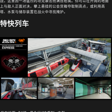
战，这里因一场猛烈的坦克袭击而满目疮痍。你可以在开阔的地面
上与敌人正面对决，攀上悬挂的公会货箱夺取制高点，或利用高
塔、水泵与储存装置在战火中寻找掩护。
特快列车