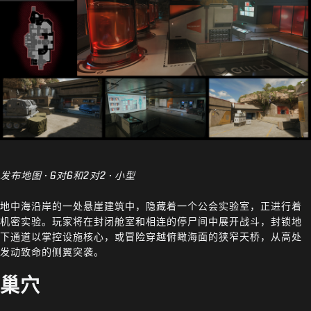
发布地图 · 6对6和2对2 · 小型
地中海沿岸的一处悬崖建筑中，隐藏着一个公会实验室，正进行着
机密实验。玩家将在封闭舱室和相连的停尸间中展开战斗，封锁地
下通道以掌控设施核心，或冒险穿越俯瞰海面的狭窄天桥，从高处
发动致命的侧翼突袭。
巢穴