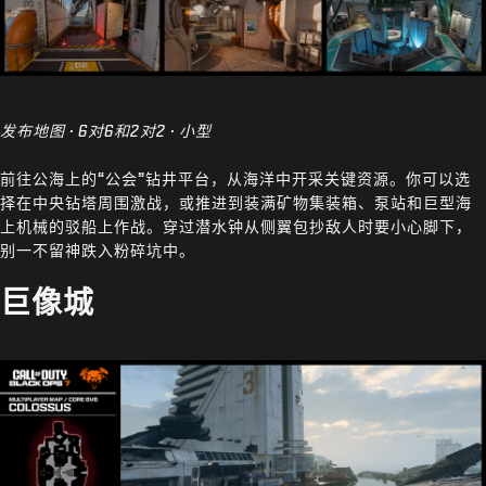
发布地图 · 6对6和2对2 · 小型
前往公海上的“公会”钻井平台，从海洋中开采关键资源。你可以选
择在中央钻塔周围激战，或推进到装满矿物集装箱、泵站和巨型海
上机械的驳船上作战。穿过潜水钟从侧翼包抄敌人时要小心脚下，
别一不留神跌入粉碎坑中。
巨像城