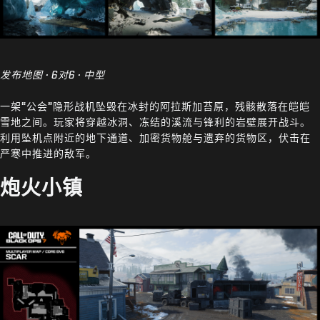
发布地图 · 6对6 · 中型
一架“公会”隐形战机坠毁在冰封的阿拉斯加苔原，残骸散落在皑皑
雪地之间。玩家将穿越冰洞、冻结的溪流与锋利的岩壁展开战斗。
利用坠机点附近的地下通道、加密货物舱与遗弃的货物区，伏击在
严寒中推进的敌军。
炮火小镇