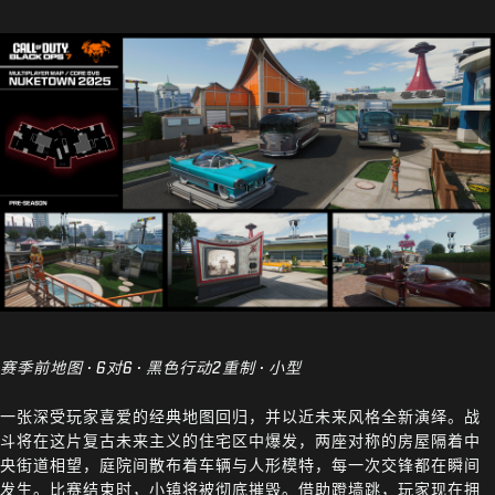
赛季前地图 · 6对6 · 黑色行动2重制 · 小型
一张深受玩家喜爱的经典地图回归，并以近未来风格全新演绎。战
斗将在这片复古未来主义的住宅区中爆发，两座对称的房屋隔着中
央街道相望，庭院间散布着车辆与人形模特，每一次交锋都在瞬间
发生。比赛结束时，小镇将被彻底摧毁。借助蹬墙跳，玩家现在拥