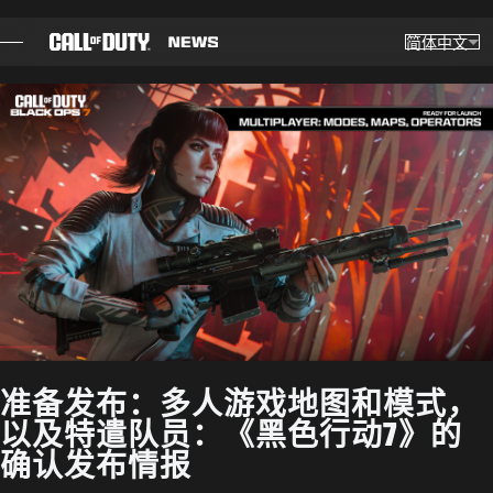
SKIP TO MAIN CONTENT
简体中文
选择
Choose yo
博客
指南
补丁说明
游戏
新闻
准备发布：多人游戏地图和模式，
商店
以及特遣队员：《黑色行动7》的
确认发布情报
电竞