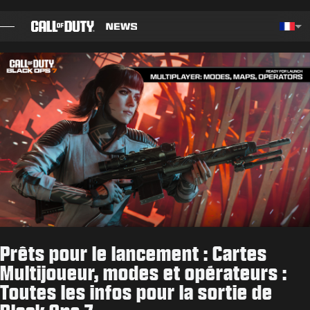
SKIP TO MAIN CONTENT
Choos
BILLET
GUIDES
NOTES DE CORRECTIF
JEUX
ACTUS
Prêts pour le lancement : Cartes
BOUTIQUE
Multijoueur, modes et opérateurs :
Toutes les infos pour la sortie de
ESPORT