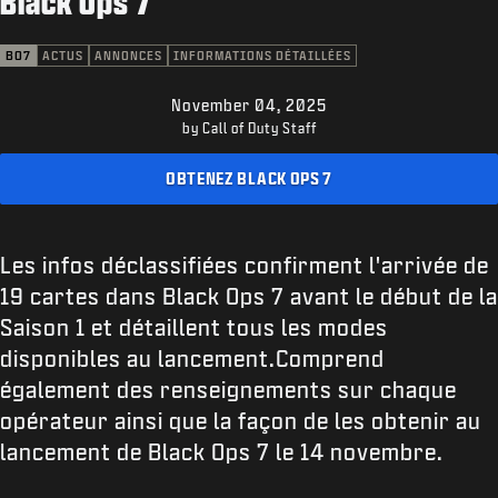
Black Ops 7
ASSISTANCE
XBOX GAME PASS
BO7
ACTUS
ANNONCES
INFORMATIONS DÉTAILLÉES
|
CONNEXION
S'INSCRIRE
November 04, 2025
by Call of Duty Staff
OBTENEZ BLACK OPS 7
Les infos déclassifiées confirment l'arrivée de
19 cartes dans Black Ops 7 avant le début de la
Saison 1 et détaillent tous les modes
disponibles au lancement.Comprend
également des renseignements sur chaque
opérateur ainsi que la façon de les obtenir au
lancement de Black Ops 7 le 14 novembre.