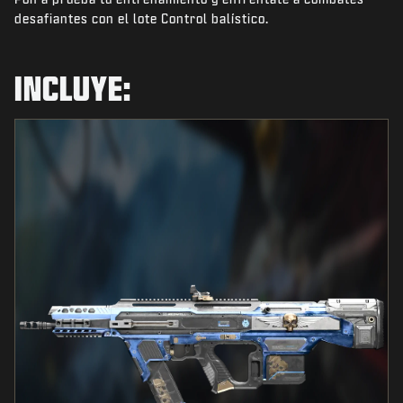
NOTICIAS
desafiantes con el lote Control balístico.
TIENDA
INCLUYE:
ESPORTS
ATENCIÓN AL CLIENTE
|
INICIAR SESIÓN
REGISTRARSE