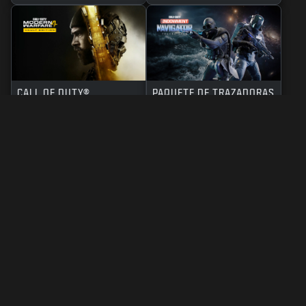
CALL OF DUTY®
PAQUETE DE TRAZADORAS
MODERN WARFARE 4
(C.O.D.E) NAVEGANTE
EDICIÓN BÓVEDA
BO7
WZ
INFORMACIÓN LEGAL
CONDICIONES DE USO
POLÍTICA DE PRIVACIDAD
TRABAJO
POLÍTICA DE COOKIES
ATENCIÓN AL CLIENTE
CÓDIGO DE CONDUCTA
TUS OPCIONES DE PRIVACIDAD