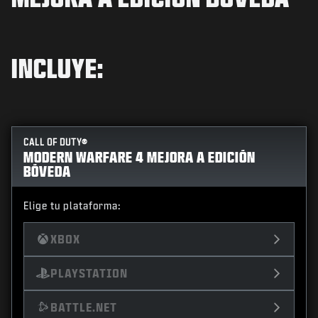
NOTICIAS
TIENDA
INCLUYE:
ESPORTS
ATENCIÓN AL CLIENTE
|
INICIAR SESIÓN
REGISTRARSE
CALL OF DUTY®
MODERN WARFARE 4 MEJORA A EDICIÓN
BÓVEDA
Elige tu plataforma:
XBOX
PLAYSTATION
BATTLE.NET