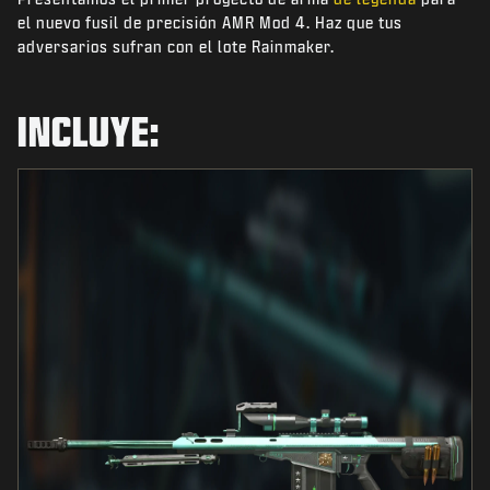
NOTICIAS
el nuevo fusil de precisión AMR Mod 4. Haz que tus
adversarios sufran con el lote Rainmaker.
TIENDA
ESPORTS
INCLUYE:
ATENCIÓN AL CLIENTE
|
INICIAR SESIÓN
REGISTRARSE