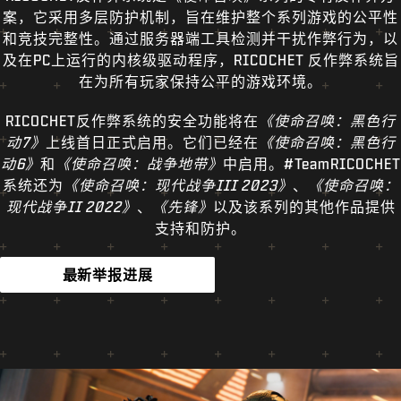
新闻
案，它采用多层防护机制，旨在维护整个系列游戏的公平性
和竞技完整性。通过服务器端工具检测并干扰作弊行为，以
商店
及在PC上运行的内核级驱动程序，RICOCHET 反作弊系统旨
电竞
在为所有玩家保持公平的游戏环境。
支援
RICOCHET反作弊系统的安全功能将在
《使命召唤：黑色行
动7》
上线首日正式启用。它们已经在
《使命召唤：黑色行
|
登录
注册
动6》
和
《使命召唤：战争地带》
中启用。#TeamRICOCHET
系统还为
《使命召唤：现代战争III 2023》
、
《使命召唤：
现代战争II 2022》
、
《先锋》
以及该系列的其他作品提供
支持和防护。
最新举报进展