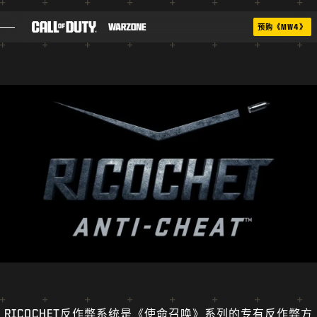
SKIP TO MAIN CONTENT
预购《MW4》
第05赛季
战斗通行证
RICOCHET
战术地图集
博客
指南
游戏
RICOCHET反作弊系统是《使命召唤》系列的专有反作弊方