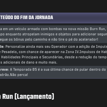
NTEÚDO DO FIM DA JORNADA
a em um veículo armado com bombas na nova missão Burn Run,
po enquanto atropelam inimigos e objetos para adicionar segu
pegue os bônus pelo caminho e não tire o pé do acelerador!
de:
Personalize ainda mais seu Operador com a adição de Impuls
e Pesadelo, com chance de aparecer na Zona IV.Impulsos de Ha
s Habilidades Principais e Secundárias, desde a redução do temp
os adicionais de dano e muito mais.
breve:
A Temporada 05 é a sua última chance de pular dentro do
adrão.Não perca!
n Run (Lançamento)