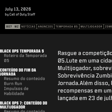
July 13, 2026
by Call of Duty Staff
BO7
WZ
NOTÍCIAS
ANÚNCIOS
TEMPORADA 05
MULTIJOGADOR
ZOM
BLACK OPS TEMPORADA 5
Rasgue a competição
Roteiro da Temporada
05.Lute em uma cidad
05
Multijogador, sobre
CONTEÚDO DO FIM DA
JORNADA
Sobrevivência Zumbi
Resumo do conteúdo
Jornada.Além disso,
Burn Run
Impulsos de
recompensas em um n
Habilidade
lançada em 23 de jul
BLACK OPS 7: CONTEÚDO DO
MULTIJOGADOR
Resumo do conteúdo