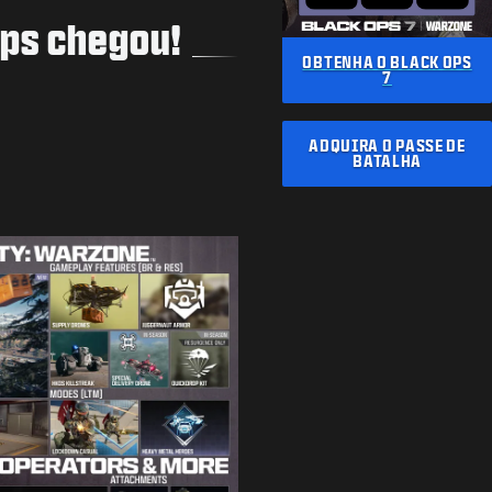
Ops chegou!
OBTENHA O BLACK OPS
7
ADQUIRA O PASSE DE
BATALHA