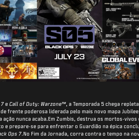
 7
e
Call of Duty: Warzone™
, a Temporada 5 chega replet
a de frente poderosa liderada pelo mais novo mapa Jubil
 a ação nunca acaba.Em Zumbis, destrua os mortos-vivo
o e prepare-se para enfrentar o Guardião na épica conc
ack Ops 7
.No Fim da Jornada, corra contra o tempo na no