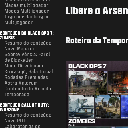
Mapas multijogador
Libere o Arse
Modos Multijogador
Jogo por Ranking no
Multijogador
CONTEÚDO DO BLACK OPS 7:
ZUMBIS
Roteiro da Tempo
Resumo do conteúdo
Novo Mapa de
Sobrevivência: Farol
de Eidskallen
Modo Direcionado
Kowakujō, Sala Inicial
Rodadas Premiadas:
Astra Malorum
Conteúdo do Meio da
Temporada
CONTEÚDO CALL OF DUTY:
WARZONE
Resumo do conteúdo
Novo PDI:
Laboratórios de