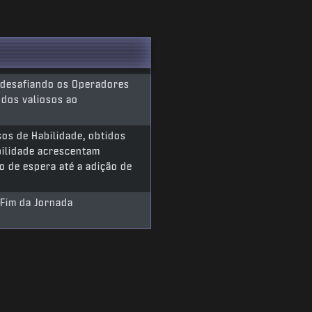
 desafiando os Operadores
ndos valiosos ao
os de Habilidade, obtidos
bilidade acrescentam
o de espera até a adição de
 Fim da Jornada