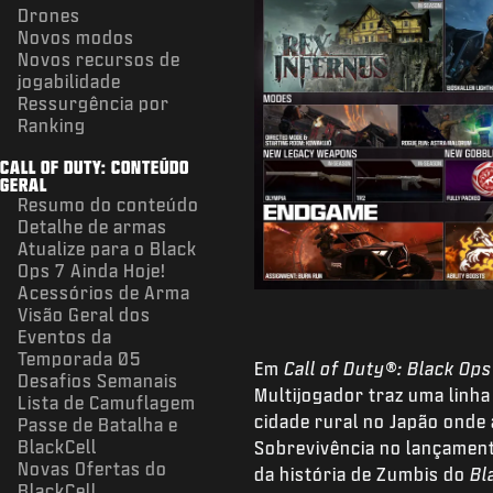
Drones
Novos modos
Novos recursos de
jogabilidade
Ressurgência por
Ranking
CALL OF DUTY: CONTEÚDO
GERAL
Resumo do conteúdo
Detalhe de armas
Atualize para o Black
Ops 7 Ainda Hoje!
Acessórios de Arma
Visão Geral dos
Eventos da
Temporada 05
Em
Call of Duty®: Black Ops
Desafios Semanais
Multijogador traz uma linh
Lista de Camuflagem
cidade rural no Japão onde
Passe de Batalha e
BlackCell
Sobrevivência no lançament
Novas Ofertas do
da história de Zumbis do
Bl
BlackCell