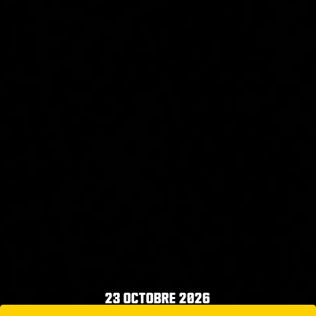
23 OCTOBRE 2026