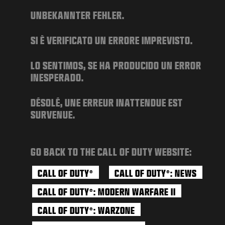
NOTICIAS
UNBEKANNTER FEHLER.
TIENDA
SI È VERIFICATO UN ERRORE IMPREVISTO.
ESPORTS
ATENCIÓN AL CLIENTE
LO SENTIMOS, SE HA PRODUCIDO UN ERROR
INESPERADO.
|
INICIAR SESIÓN
REGISTRARSE
DÉSOLÉ, UNE ERREUR INATTENDUE EST
SURVENUE.
GO BACK TO THE CALL OF DUTY WEBSITE:
CALL OF DUTY
CALL OF DUTY
: NEWS
®
®
CALL OF DUTY
: MODERN WARFARE II
®
CALL OF DUTY
: WARZONE
®