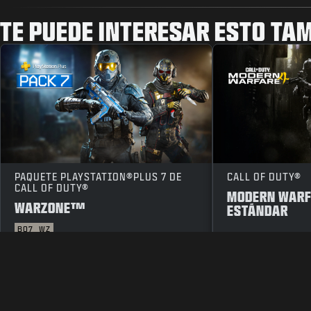
TE PUEDE INTERESAR ESTO TAM
PAQUETE PLAYSTATION®PLUS 7 DE
CALL OF DUTY®
CALL OF DUTY®
MODERN WARFA
WARZONE™
ESTÁNDAR
BO7
WZ
INFORMACIÓN LEGAL
CONDICIONES DE USO
POLÍTICA DE P