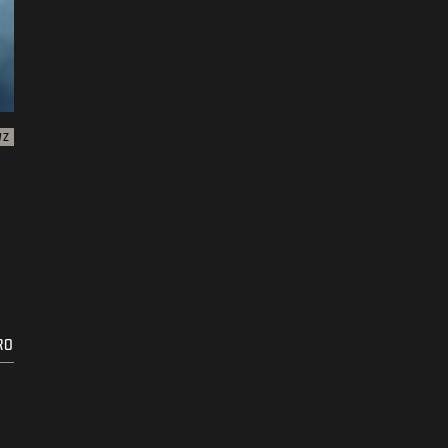
WZ
RO