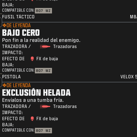
BAJA:
COMPATIBLE CON:
BO7
WZ
FUSIL TÁCTICO
M8
DE LEYENDA
BAJO CERO
Pon fin a la realidad del enemigo.
TRAZADORA /
Trazadoras
IMPACTO:
EFECTO DE
FX de baja
BAJA:
COMPATIBLE CON:
BO7
WZ
PISTOLA
VELOX 5
DE LEYENDA
EXCLUSIÓN HELADA
Envíalos a una tumba fría.
TRAZADORA /
Trazadoras
IMPACTO:
EFECTO DE
FX de baja
BAJA:
COMPATIBLE CON:
BO7
WZ