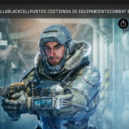
Compatible con:
BO7
WZ
ALLA
BLACKCELL
PUNTOS COD
TIENDA DE EQUIPAMIENTO
COMBAT 
ENVIAR
CONFIRMAR COMPRA
COMPARTIR
Correo electrónico
CANCELAR
Facebook
Activision podría actualizar, reemplazar o quitar este
X
contenido del juego en cualquier momento.
Copiar enlace