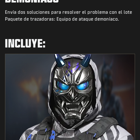
NOTICIAS
Envía dos soluciones para resolver el problema con el lote
TIENDA
Paquete de trazadoras: Equipo de ataque demoníaco.
ESPORTS
INCLUYE:
ATENCIÓN AL CLIENTE
|
INICIAR SESIÓN
REGISTRARSE