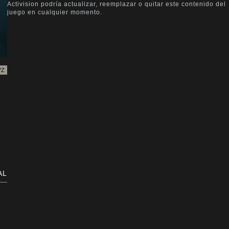
WZ
AL