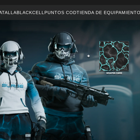
Compatible con:
BO7
WZ
ALLA
BLACKCELL
PUNTOS COD
TIENDA DE EQUIPAMIENTO
COMBAT 
ENVIAR
CONFIRMAR COMPRA
COMPARTIR
Correo electrónico
CANCELAR
Facebook
Activision podría actualizar, reemplazar o quitar este
X
contenido del juego en cualquier momento.
Copiar enlace