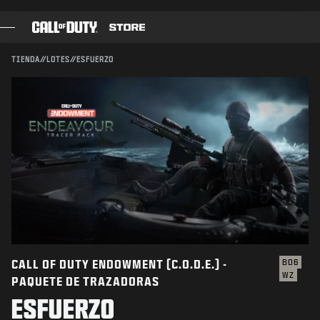
SKIP TO MAIN CONTENT
Compatible con:
BO6
WZ
ENVIAR
TIENDA
//
LOTES
//
ESFUERZO
JUEGOS
CONFIRMAR COMPRA
PASE DE BATALLA
CANCELAR
BLACKCELL
PUNTOS COD
Activision podría actualizar, reemplazar o quitar este
contenido del juego en cualquier momento.
TIENDA DE EQUIPAMIENTO
COMBAT BUILDS
CALL OF DUTY ENDOWMENT (C.O.D.E.) -
BO6
WZ
PAQUETE DE TRAZADORAS
JUEGOS
ESFUERZO