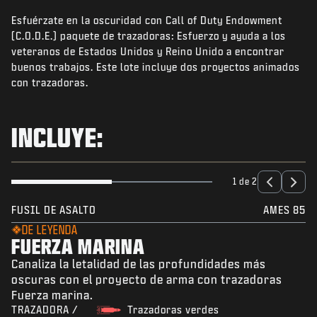
NOTICIAS
Esfuérzate en la oscuridad con Call of Duty Endowment
TIENDA
(C.O.D.E.) paquete de trazadoras: Esfuerzo y ayuda a los
veteranos de Estados Unidos y Reino Unido a encontrar
ESPORTS
buenos trabajos. Este lote incluye dos proyectos animados
con trazadoras.
ATENCIÓN AL CLIENTE
|
INICIAR SESIÓN
REGISTRARSE
INCLUYE:
1 de 2
FUSIL DE ASALTO
AMES 85
DE LEYENDA
FUERZA MARINA
Canaliza la letalidad de las profundidades más
oscuras con el proyecto de arma con trazadoras
Fuerza marina.
TRAZADORA /
Trazadoras verdes