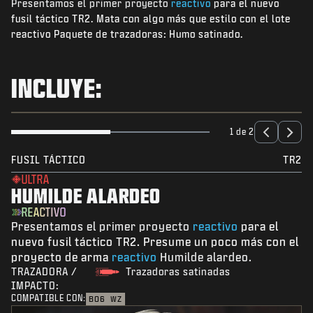
Presentamos el primer proyecto
reactivo
para el nuevo
NOTICIAS
fusil táctico TR2. Mata con algo más que estilo con el lote
TIENDA
reactivo Paquete de trazadoras: Humo satinado.
ESPORTS
INCLUYE:
ATENCIÓN AL CLIENTE
|
INICIAR SESIÓN
REGISTRARSE
1 de 2
FUSIL TÁCTICO
TR2
ULTRA
HUMILDE ALARDEO
REACTIVO
Presentamos el primer proyecto
reactivo
para el
nuevo fusil táctico TR2. Presume un poco más con el
proyecto de arma
reactivo
Humilde alardeo.
TRAZADORA /
Trazadoras satinadas
IMPACTO:
COMPATIBLE CON:
BO6
WZ