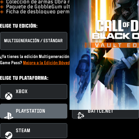
Colección de armas Obra maestra
Paquete de GobbleGum ultra de Zombis
Ficha de desbloqueo permanente
ELIGE TU EDICIÓN:
MULTIGENERACIÓN / ESTÁNDAR
EDICIÓN BÓVEDA
¿Ya tienes la edición Multigeneración / Estándar o una suscripción de
Game Pass?
Mejora a la Edición Bóveda
ELIGE TU PLATAFORMA:
XBOX
XBOX PC
PLAYSTATION
BATTLE.NET
STEAM