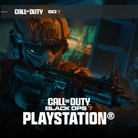
SKIP TO MAIN CONTENT
FUNCIONES
TEMPORADA 05
REGISTRARTE PARA RECIBIR INFORMACIÓN
BLOG
JUEGOS
PLAYSTATION®
NOTICIAS
TIENDA
EL BLACK OPS MÁS GRANDE DE