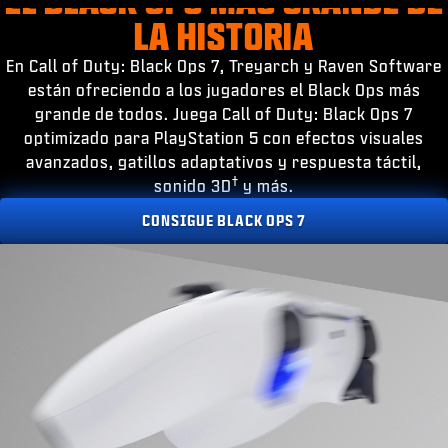
ESPORTS
LA HISTORIA
ATENCIÓN AL CLIENTE
En Call of Duty: Black Ops 7, Treyarch y Raven Software
|
INICIAR SESIÓN
REGISTRARSE
están ofreciendo a los jugadores el Black Ops más
grande de todos. Juega Call of Duty: Black Ops 7
optimizado para PlayStation 5 con efectos visuales
avanzados, gatillos adaptativos y respuesta táctil,
†
sonido 3D
y más.
CONSIGUE BLACK OPS 7