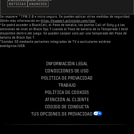
NOTICIAS
ANUNCIOS
◇
​Se requiere
TPM 2.0 e inicio seguro. Se pueden aplicar otras medidas de seguridad.
Obtén más información en
https://support.activision.com/tpm
*Se podrá acceder a BlackCell, el Pase de batalla, los puntos Call of Duty y a las
omisiones de nivel en Black Ops 7 cuando el Pase de batalla de la Temporada 1 esté
disponible dentro del juego. Se pueden canjear solo por una temporada del Pase de
batalla de Black Ops 7.
†
Sonidos 3D mediante parlantes integrados de TV o auriculares estéreo
analógicos/USB.
INFORMACIÓN LEGAL
CONDICIONES DE USO
POLÍTICA DE PRIVACIDAD
TRABAJO
POLÍTICA DE COOKIES
ATENCIÓN AL CLIENTE
CÓDIGO DE CONDUCTA
TUS OPCIONES DE PRIVACIDAD