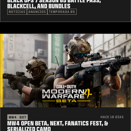
BLACK OPS 7 SEASON 05 BATTLE PASS,
BLACKCELL, AND BUNDLES
NOTICIAS
ANUNCIOS
TEMPORADA 05
HACE 19 DÍAS
MW4
BO7
MW4 OPEN BETA, NEXT, FANATICS FEST, &
SERIALIZED CAMO