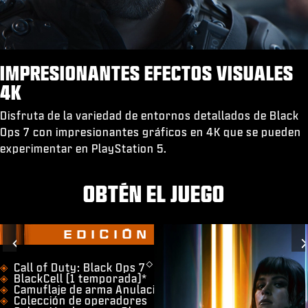
IMPRESIONANTES EFECTOS VISUALES
4K
Disfruta de la variedad de entornos detallados de Black
Ops 7 con impresionantes gráficos en 4K que se pueden
experimentar en PlayStation 5.
OBTÉN EL JUEGO
EDICIÓN BÓVEDA
Previous
◇
​Call of Duty: Black Ops 7
BlackCell (1 temporada)*
Camuflaje de arma Anulación de The Guild*
Colección de operadores