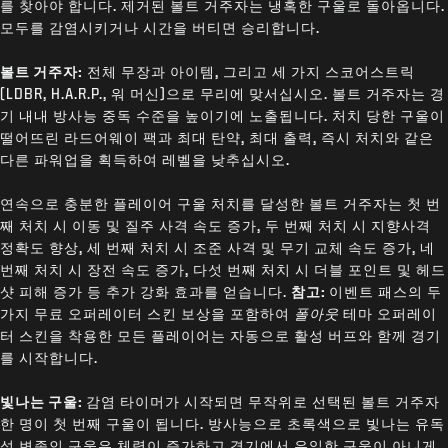
를 찾아야 합니다. 제거된 볼트 거주자는 냉혹한 구울로 돌아옵니다.
모두를 감염시키거나 시간을 버티면 승리합니다.
볼트 거주자:
전체 무장과 아이템, 그리고 세 가지 스코어스트릭
(LDBR, H.A.R.P., 워 머신)으로 무리에 맞서십시오. 볼트 거주자는 경
기 내내 방사능 중독 수준을 높이기에 노출됩니다. 처치 당한 구울이
떨어뜨린 라드어웨이 팩과 최대 탄약, 최대 출력, 즉시 처치와 같은
다른 파워업을 획득하여 레벨을 낮추십시오.
연속으로 충분한 플레이어 구울 처치를 달성한 볼트 거주자는 첫 번
째 처치 시 이동 및 질주 사격 속도 증가, 두 번째 처치 시 지향사격
정확도 향상, 세 번째 처치 시 조준 사격 및 무기 교체 속도 증가, 네
번째 처치 시 장전 속도 증가, 다섯 번째 처치 시 더블 포인트 및 헤드
샷 피해 증가 등 추가 강화 효과를 얻습니다.
참고:
이벤트 패스의 두
가지 무료 오퍼레이터 스킨 보상을 포함하여
폴아웃
테마 오퍼레이
터 스킨을 착용한 모든 플레이어는 자동으로 활성 버프와 함께 경기
를 시작합니다.
빛나는 구울:
감염 타이머가 시작되면 무작위로 선택된 볼트 거주자
한 명이 첫 번째 구울이 됩니다. 방사능으로 초록색으로 빛나는 유독
성 변종인 구울은 체력이 증가하고 경기에서 유일한 구울이 아니게