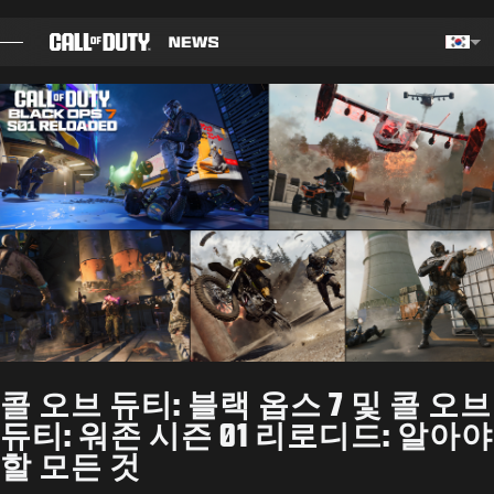
SKIP TO MAIN CONTENT
Choos
블로그
전략 가이드
패치 정보
게임
뉴스
콜 오브 듀티: 블랙 옵스 7 및 콜 오브
STORE
듀티: 워존 시즌 01 리로디드: 알아야
할 모든 것
E스포츠