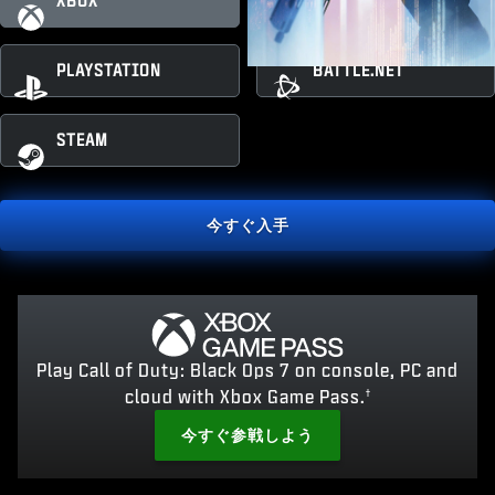
XBOX
XBOX PC
PLAYSTATION
BATTLE.NET
STEAM
今すぐ入手
Play Call of Duty: Black Ops 7 on console, PC and
cloud with Xbox Game Pass.
†
今すぐ参戦しよう