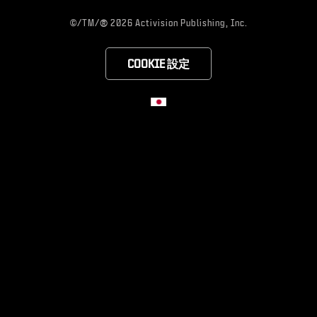
®
©/TM/
2026 Activision Publishing, Inc.
COOKIE 設定
Choose your region