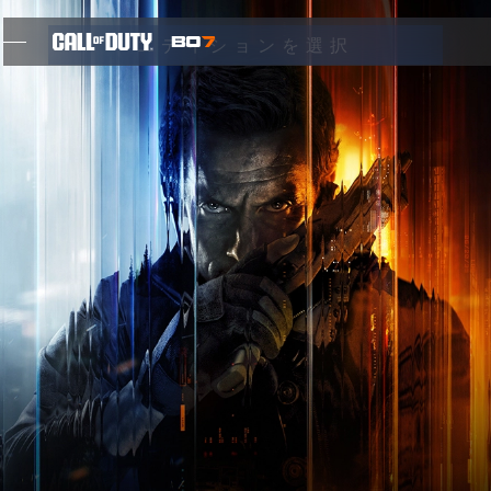
SKIP TO MAIN CONTENT
エディションを選択
機能
シーズン05
最新情報にサインアップ
ブログ
ゲーム
ニュース
STORE