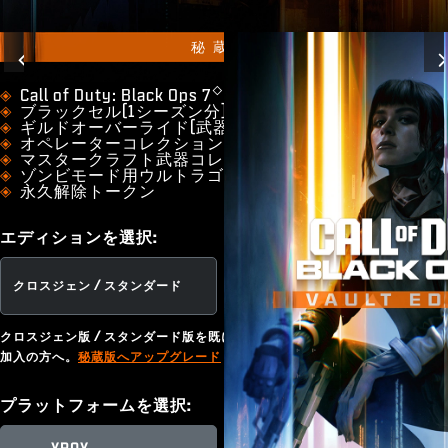
ESPORTS
サポート
秘蔵版
Previous
XBOX GAME PASS
◇
​Call of Duty: Black Ops 7
ブラックセル(1シーズン分)*
ギルドオーバーライド(武器迷彩)
オペレーターコレクション
マスタークラフト武器コレクション
ゾンビモード用ウルトラゴブルガムパック
永久解除トークン
エディションを選択:
クロスジェン / スタンダード
秘蔵版
クロスジェン版 / スタンダード版を既にお持ちの方、またはGame Passにご
加入の方へ。
秘蔵版へアップグレード
プラットフォームを選択: