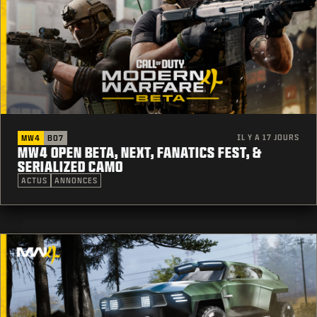
IL Y A 17 JOURS
MW4
BO7
MW4 OPEN BETA, NEXT, FANATICS FEST, &
SERIALIZED CAMO
ACTUS
ANNONCES