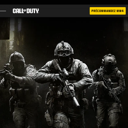
SKIP TO MAIN CONTENT
PRÉCOMMANDEZ MW4
JEUX
ACTUS
BOUTIQUE
ESPORT
ASSISTANCE
|
CONNEXION
S'INSCRIRE