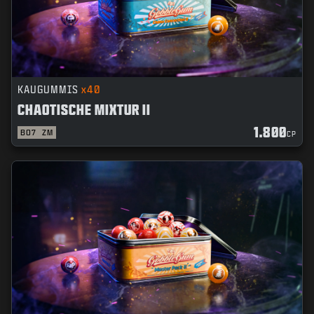
NEWS
SHOP
ESPORTS
KUNDENDIENST
KAUGUMMIS
x40
CHAOTISCHE MIXTUR II
|
ANMELDEN
JETZT REGISTRIEREN
1.800
BO7
ZM
CP