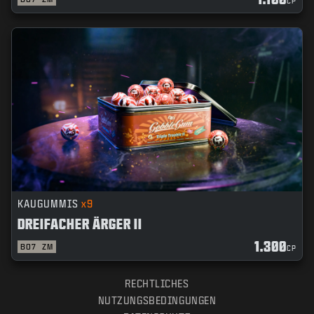
CP
KAUGUMMIS
x9
DREIFACHER ÄRGER II
1.300
BO7
ZM
CP
RECHTLICHES
NUTZUNGSBEDINGUNGEN