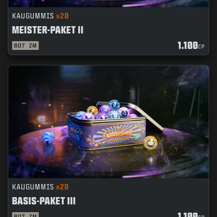
KAUGUMMIS
x20
MEISTER-PAKET II
1.100
BO7
ZM
CP
KAUGUMMIS
x28
BASIS-PAKET III
1.100
BO7
ZM