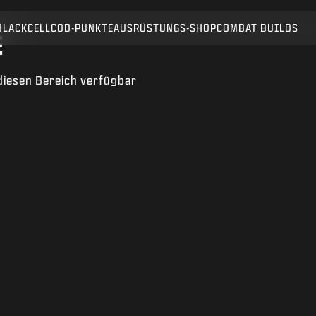
BLACKCELL
COD-PUNKTE
AUSRÜSTUNGS-SHOP
COMBAT BUILDS
SENDEN
E
diesen Bereich verfügbar