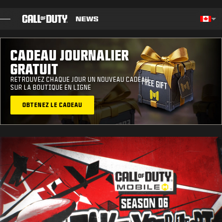
SKIP TO MAIN CONTENT
Choos
CADEAU JOURNALIER
BILLET
GRATUIT
GUIDES
RETROUVEZ CHAQUE JOUR UN NOUVEAU CADEAU
SUR LA BOUTIQUE EN LIGNE
NOTES DE CORRECTIF
OBTENEZ LE CADEAU
JEUX
ACTUS
BOUTIQUE
ESPORTS