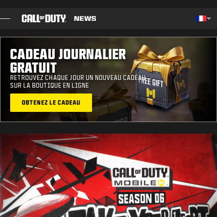
SKIP TO MAIN CONTENT
Choos
CADEAU JOURNALIER
BILLET
GRATUIT
GUIDES
RETROUVEZ CHAQUE JOUR UN NOUVEAU CADEAU
SUR LA BOUTIQUE EN LIGNE
NOTES DE CORRECTIF
OBTENEZ LE CADEAU
JEUX
ACTUS
BOUTIQUE
ESPORT