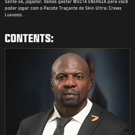
Sente-se, jogador. Vamos gastar MUITA ENERGIA para você
NOTÍCIAS
poder jogar com o Pacote Traçante de Skin Ultra: Crews
STORE
Luxuoso.
ESPORTS
CONTENTS:
SUPORTE
|
ENTRAR
INSCREVER-SE