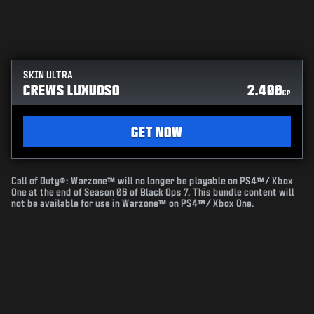
SKIN ULTRA
CREWS LUXUOSO
2.400
CP
GET NOW
Call of Duty®: Warzone™ will no longer be playable on PS4™/ Xbox
One at the end of Season 06 of Black Ops 7. This bundle content will
not be available for use in Warzone™ on PS4™/ Xbox One.