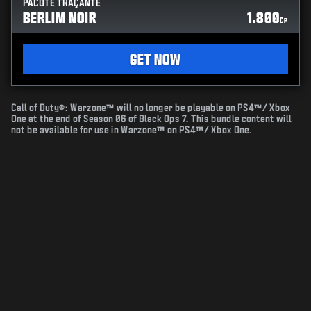
PACOTE TRAÇANTE
BERLIM NOIR
1.800
CP
GET NOW
Call of Duty®: Warzone™ will no longer be playable on PS4™/ Xbox
One at the end of Season 06 of Black Ops 7. This bundle content will
not be available for use in Warzone™ on PS4™/ Xbox One.