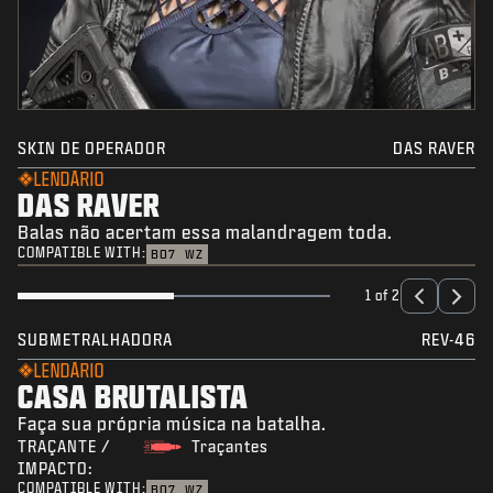
SKIN DE OPERADOR
DAS RAVER
LENDÁRIO
DAS RAVER
Balas não acertam essa malandragem toda.
COMPATIBLE WITH:
BO7
WZ
1 of 2
SUBMETRALHADORA
REV-46
LENDÁRIO
CASA BRUTALISTA
Faça sua própria música na batalha.
TRAÇANTE /
Traçantes
IMPACTO:
COMPATIBLE WITH:
BO7
WZ