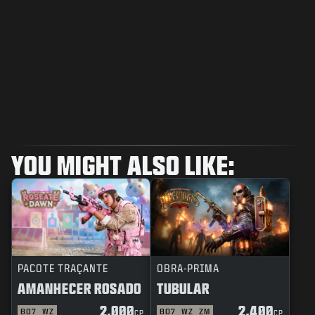
YOU MIGHT ALSO LIKE:
PACOTE TRAÇANTE
OBRA-PRIMA
AMANHECER ROSADO
TUBULAR
2.000
2.400
BO7
WZ
BO7
WZ
ZM
CP
CP