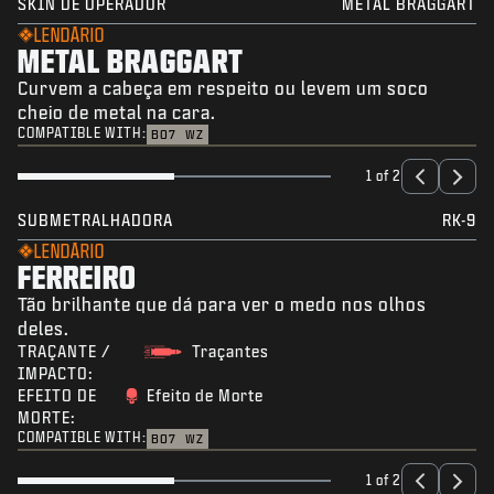
SKIN DE OPERADOR
METAL BRAGGART
LENDÁRIO
METAL BRAGGART
Curvem a cabeça em respeito ou levem um soco
cheio de metal na cara.
COMPATIBLE WITH:
BO7
WZ
1 of 2
SUBMETRALHADORA
RK-9
LENDÁRIO
FERREIRO
Tão brilhante que dá para ver o medo nos olhos
deles.
TRAÇANTE /
Traçantes
IMPACTO:
EFEITO DE
Efeito de Morte
MORTE:
COMPATIBLE WITH:
BO7
WZ
1 of 2