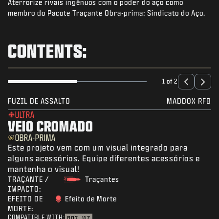
Aterrorize rivais ingênuos com o poder do aço como
NOTÍCIAS
membro do Pacote Traçante Obra-prima: Sindicato do Aço.
STORE
ESPORTS
CONTENTS:
SUPORTE
|
ENTRAR
INSCREVER-SE
1 of 2
FUZIL DE ASSALTO
MADDOX RFB
ULTRA
VEIO CROMADO
OBRA-PRIMA
Este projeto vem com um visual integrado para
alguns acessórios. Equipe diferentes acessórios e
mantenha o visual!
TRAÇANTE /
Traçantes
IMPACTO:
EFEITO DE
Efeito de Morte
MORTE:
COMPATIBLE WITH:
BO7
WZ