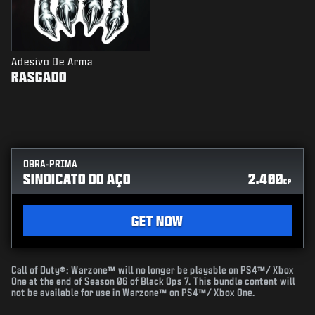
Adesivo De Arma
RASGADO
OBRA-PRIMA
SINDICATO DO AÇO
2.400
CP
GET NOW
Call of Duty®: Warzone™ will no longer be playable on PS4™/ Xbox
One at the end of Season 06 of Black Ops 7. This bundle content will
not be available for use in Warzone™ on PS4™/ Xbox One.