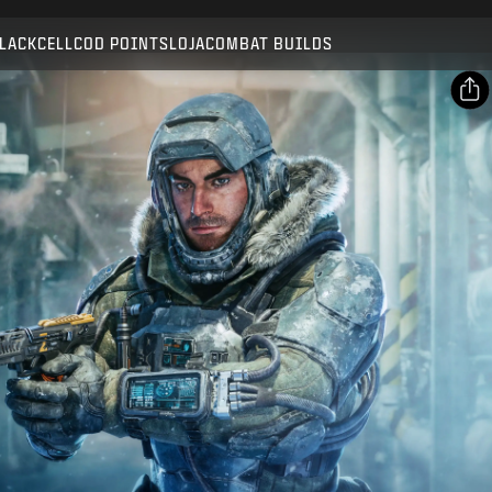
Compatible with:
BO7
WZ
LACKCELL
COD POINTS
LOJA
COMBAT BUILDS
SUBMIT
CONFIRM PURCHASE
SHARE
Email
CANCEL
Facebook
Activision may update, replace, or remove this in-game
X
content at any time.
Copy Link