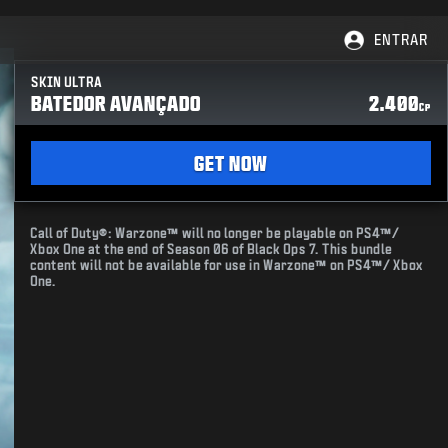
ENTRAR
SKIN ULTRA
BATEDOR AVANÇADO
2.400
CP
GET NOW
Call of Duty®: Warzone™ will no longer be playable on PS4™/
Xbox One at the end of Season 06 of Black Ops 7. This bundle
content will not be available for use in Warzone™ on PS4™/ Xbox
One.