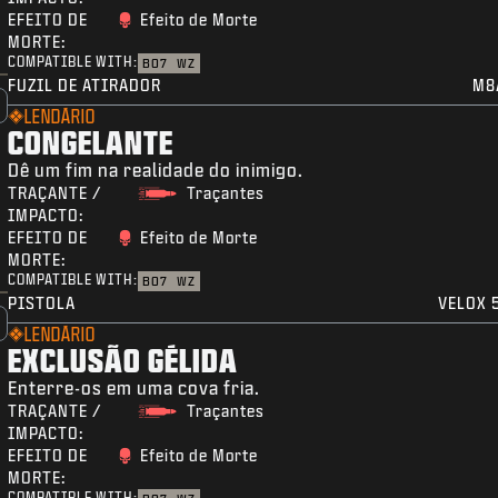
EFEITO DE
Efeito de Morte
MORTE:
COMPATIBLE WITH:
BO7
WZ
FUZIL DE ATIRADOR
M8
LENDÁRIO
CONGELANTE
Dê um fim na realidade do inimigo.
TRAÇANTE /
Traçantes
IMPACTO:
EFEITO DE
Efeito de Morte
MORTE:
COMPATIBLE WITH:
BO7
WZ
PISTOLA
VELOX 5
LENDÁRIO
EXCLUSÃO GÉLIDA
Enterre-os em uma cova fria.
TRAÇANTE /
Traçantes
IMPACTO:
EFEITO DE
Efeito de Morte
MORTE:
COMPATIBLE WITH: