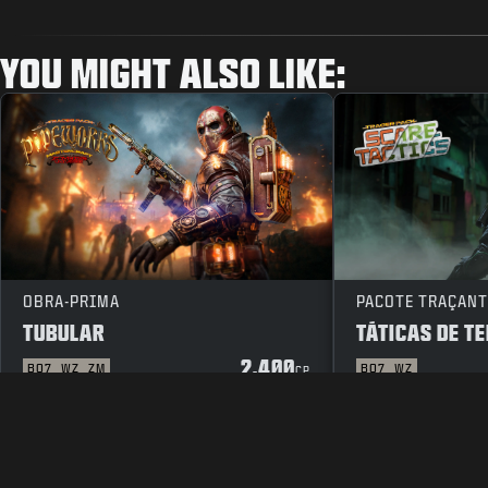
YOU MIGHT ALSO LIKE:
OBRA-PRIMA
PACOTE TRAÇANT
TUBULAR
TÁTICAS DE T
2.400
BO7
WZ
ZM
BO7
WZ
CP
INFORMAÇÕES LEGAIS
TERMOS DE SERVIÇO
POLÍTICA D