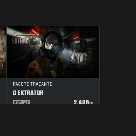
PACOTE TRAÇANTE
O EXTRATOR
2.400
BO7
WZ
P
CP
E OF CONDUCT
AS TUAS ESCOLHAS DE PRIVACIDADE