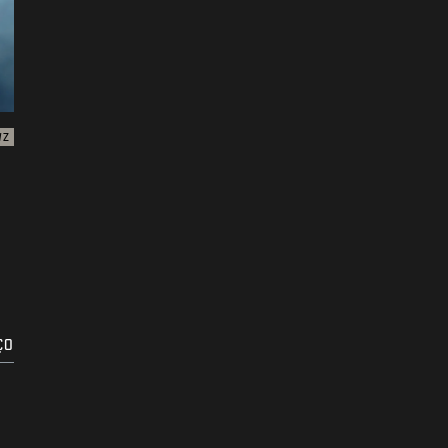
WZ
ÇO