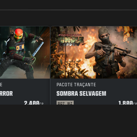
E
PACOTE TRAÇANTE
ERROR
SOMBRA SELVAGEM
2.400
1.800
BO7
WZ
CP
C
E PRIVACIDADE
CARREIRAS
POLÍTICA DE COOKIES
SUPORTE
COD