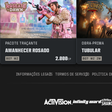
PACOTE TRAÇANTE
OBRA-PRIMA
AMANHECER ROSADO
TUBULAR
2.000
BO7
WZ
BO7
WZ
ZM
CP
INFORMAÇÕES LEGAIS
TERMOS DE SERVIÇO
POLÍTICA D