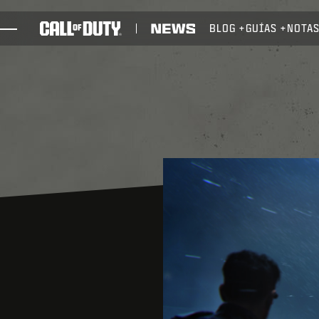
SKIP TO MAIN CONTENT
BLOG
GUÍAS
NOTAS
JUEGOS
NOTICIAS
TIENDA
ESPORTS
ATENCIÓN AL CLIENTE
REDEEM BETA CODE
XBOX GAME PASS