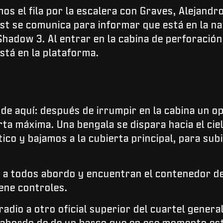
s el fila por la escalera con Graves, Alejandro
 se comunica para informar que está en la na
Shadow 3. Al entrar en la cabina de perforació
está en la plataforma.
r de aquí: después de irrumpir en la cabina un o
rta máxima. Una bengala se dispara hacia el cie
ico y bajamos a la cubierta principal, para sub
 a todos abordo y encuentran el contenedor de
iene controles.
adio a otro oficial superior del cuartel genera
n abordo de de un barco que en ese momento es