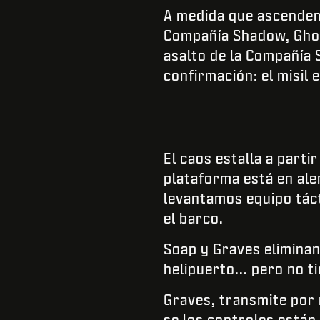
A medida que ascendemo
Compañía Shadow, Ghost
asalto de la Compañía 
confirmación: el misil 
El caos estalla a parti
plataforma está en ale
levantamos equipo táct
el barco.
Soap y Graves eliminan
helipuerto... pero no t
Graves, transmite por r
se los controles está