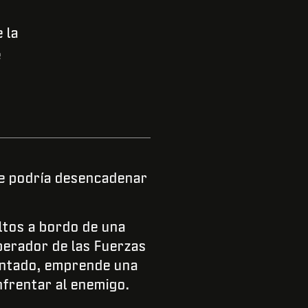
 la
e
ue podría desencadenar
ltos a bordo de una
perador de las Fuerzas
entado, emprende una
nfrentar al enemigo.