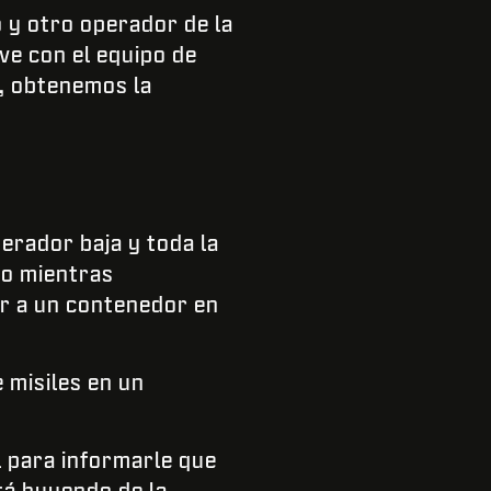
 y otro operador de la
ve con el equipo de
n, obtenemos la
perador baja y toda la
lo mientras
ir a un contenedor en
 misiles en un
l para informarle que
tá huyendo de la