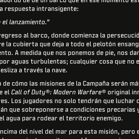
a respuesta intransigente:
 el lanzamiento.”
regreso al barco, donde comienza la persecuci
re la cubierta que deja a todo el pelotón ensa
ento. A medida que nos ponemos de pie, nos da
or aguas turbulentas; cualquier cosa que no e
sliza a través la nave.
o de cómo las misiones de la Campaña serán má
e el
Call of Duty®: Modern Warfare®
original i
res. Los jugadores no solo tendrán que luchar 
án que sobreponerse a condiciones precarias y
l agua para rodear el territorio enemigo.
cima del nivel del mar para esta misión, pero