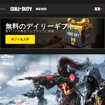
SKIP TO MAIN CONTENT
Choos
無料のデイリーギフト
ブログ
新ギフトが毎日ウェブストアに登場
ガイド
ギフトを入手
パッチノート
ゲーム
ニュース
STORE
ESPORTS