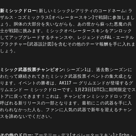
新ミシックドロー:
新しいミシックレアリティのコードネーム: ラ
ザルス - コズミックラス(オペレータースキン)で戦闘に参加しまし
ょう。胴体の大部分を失いながらも、あの世から蘇った悪魔の兵
士が戦闘に挑みます。ミシックオペレータースキンをアンロック
してアップグレードするチャンスや、レジェンドのFAL - エーテル
フラクチャー(武器設計図)を含むその他のテーマ報酬を手に入れま
しょう。
ミシック武器投票チャンピオン:
シーズン1は、過去数シーズンに
わたって継続されてきたミシック武器投票イベントの集大成とな
ります。イベントの勝者は、AK117 — グリムエンドが登場するグ
リムエンド — ミシックドローです。1月23日(UTC)に期間限定でス
トアに戻ってきます！これは、チャンピオンミシックドロップと
呼ばれる新リリースの一部となります。最初にこの武器を手に入
れられなかった人も、ファンに人気の武器で新年を迎えるチャン
スを諦めないでください。
その他のドロー:
アーテリー - デス(オペレータースキン)とEcho -