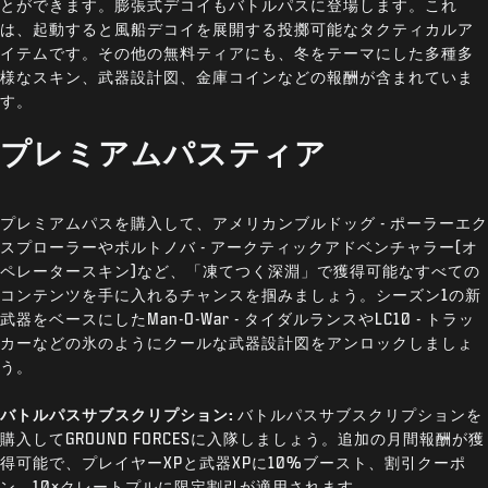
とができます。膨張式デコイもバトルパスに登場します。これ
は、起動すると風船デコイを展開する投擲可能なタクティカルア
イテムです。その他の無料ティアにも、冬をテーマにした多種多
様なスキン、武器設計図、金庫コインなどの報酬が含まれていま
す。
プレミアムパスティア
プレミアムパスを購入して、アメリカンブルドッグ - ポーラーエク
スプローラーやポルトノバ - アークティックアドベンチャラー(オ
ペレータースキン)など、「凍てつく深淵」で獲得可能なすべての
コンテンツを手に入れるチャンスを掴みましょう。シーズン1の新
武器をベースにしたMan-O-War - タイダルランスやLC10 - トラッ
カーなどの氷のようにクールな武器設計図をアンロックしましょ
う。
バトルパスサブスクリプション:
バトルパスサブスクリプションを
購入してGROUND FORCESに入隊しましょう。追加の月間報酬が獲
得可能で、プレイヤーXPと武器XPに10%ブースト、割引クーポ
ン、10×クレートプルに限定割引が適用されます。