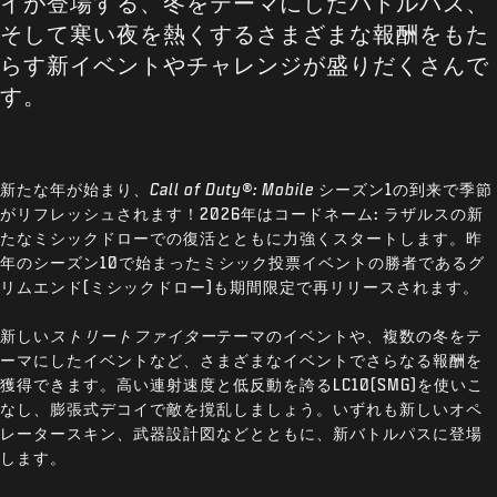
イが登場する、冬をテーマにしたバトルパス、
そして寒い夜を熱くするさまざまな報酬をもた
らす新イベントやチャレンジが盛りだくさんで
す。
新たな年が始まり、
Call of Duty®: Mobile
シーズン1の到来で季節
がリフレッシュされます！2026年はコードネーム: ラザルスの新
たなミシックドローでの復活とともに力強くスタートします。昨
年のシーズン10で始まったミシック投票イベントの勝者であるグ
リムエンド(ミシックドロー)も期間限定で再リリースされます。
新しい
ストリートファイター
テーマのイベントや、複数の冬をテ
ーマにしたイベントなど、さまざまなイベントでさらなる報酬を
獲得できます。高い連射速度と低反動を誇るLC10(SMG)を使いこ
なし、膨張式デコイで敵を撹乱しましょう。いずれも新しいオペ
レータースキン、武器設計図などとともに、新バトルパスに登場
します。