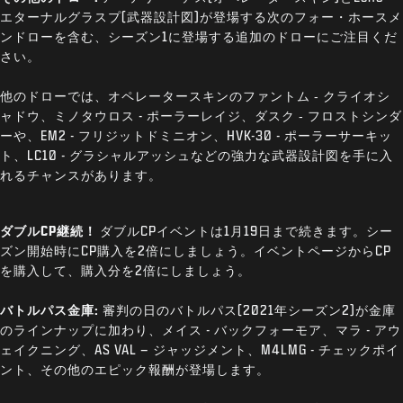
エターナルグラスプ(武器設計図)が登場する次のフォー・ホースメ
ンドローを含む、シーズン1に登場する追加のドローにご注目くだ
さい。
他のドローでは、オペレータースキンのファントム ‐ クライオシ
ャドウ、ミノタウロス - ポーラーレイジ、ダスク ‐ フロストシンダ
ーや、EM2 - フリジットドミニオン、HVK-30 - ポーラーサーキッ
ト、LC10 - グラシャルアッシュなどの強力な武器設計図を手に入
れるチャンスがあります。
ダブルCP継続！
ダブルCPイベントは1月19日まで続きます。シー
ズン開始時にCP購入を2倍にしましょう。イベントページからCP
を購入して、購入分を2倍にしましょう。
バトルパス金庫:
審判の日のバトルパス(2021年シーズン2)が金庫
のラインナップに加わり、メイス - バックフォーモア、マラ - アウ
ェイクニング、AS VAL – ジャッジメント、M4LMG - チェックポイ
ント、その他のエピック報酬が登場します。