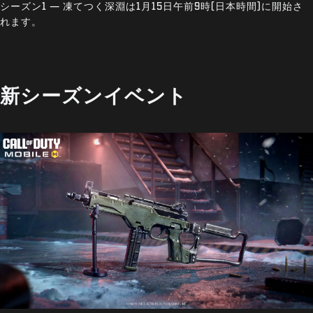
シーズン1 — 凍てつく深淵は1月15日午前9時(日本時間)に開始さ
生年月日を入力してください。
れます。
Play
新シーズンイベント
送信