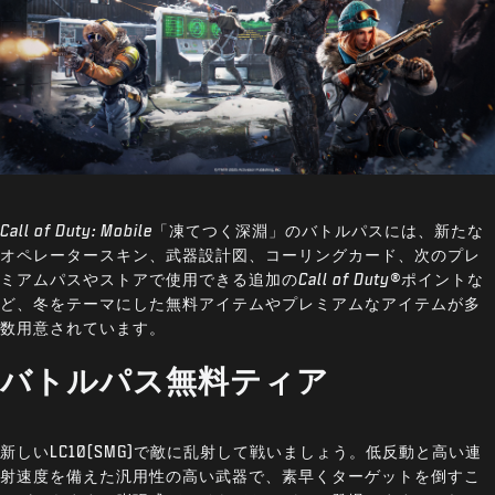
Call of Duty: Mobile
「凍てつく深淵」のバトルパスには、新たな
オペレータースキン、武器設計図、コーリングカード、次のプレ
ミアムパスやストアで使用できる追加の
Call of Duty®
ポイントな
ど、冬をテーマにした無料アイテムやプレミアムなアイテムが多
数用意されています。
バトルパス無料ティア
新しいLC10(SMG)で敵に乱射して戦いましょう。低反動と高い連
射速度を備えた汎用性の高い武器で、素早くターゲットを倒すこ