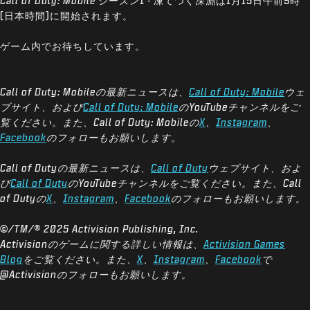
Call of Duty: Mobile
シーズン1 - 凍てつく深淵は1月15日午前9時
(日本時間)に開始されます。
ゲーム内でお待ちしています。
Call of Duty: Mobileの最新ニュースは、
Call of Duty: Mobile
ウェ
ブサイト、および
Call of Duty: Mobile
のYouTubeチャンネルをご
覧ください。また、Call of Duty: Mobileの
X
、
Instagram
、
Facebook
のフォローもお願いします。
Call of Dutyの最新ニュースは、
Call of Duty
ウェブサイト、およ
び
Call of Duty
のYouTubeチャンネルをご覧ください。また、Call
of Dutyの
X
、
Instagram
、
Facebook
のフォローもお願いします。
©/TM/® 2025 Activision Publishing, Inc.
Activisionのゲームに関する詳しい情報は、
Activision Games
Blog
をご覧ください。また、
X
、
Instagram
、
Facebook
で
@Activisionのフォローもお願いします。