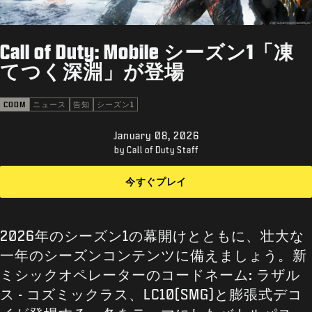
サポート
XBOX GAME PASS
Call of Duty: Mobile シーズン1「凍
|
ログイン
サインアップ
てつく深淵」が登場
CODM
ニュース
告知
シーズン1
January 08, 2026
by Call of Duty Staff
今すぐプレイ
2026年のシーズン1の幕開けとともに、壮大な
一年のシーズンコンテンツに備えましょう。新
ミシックオペレーターのコードネーム: ラザル
ス - コズミックラス、LC10(SMG)と膨張式デコ