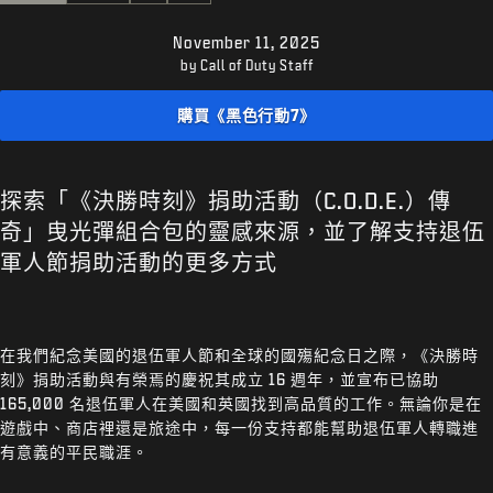
客服支援
November 11, 2025
XBOX GAME PASS
by Call of Duty Staff
|
登入
註冊
購買《黑色行動7》
探索「《決勝時刻》捐助活動（C.O.D.E.）傳
奇」曳光彈組合包的靈感來源，並了解支持退伍
軍人節捐助活動的更多方式
在我們紀念美國的退伍軍人節和全球的國殤紀念日之際，《決勝時
刻》捐助活動與有榮焉的慶祝其成立 16 週年，並宣布已協助
165,000 名退伍軍人在美國和英國找到高品質的工作。無論你是在
遊戲中、商店裡還是旅途中，每一份支持都能幫助退伍軍人轉職進
有意義的平民職涯。