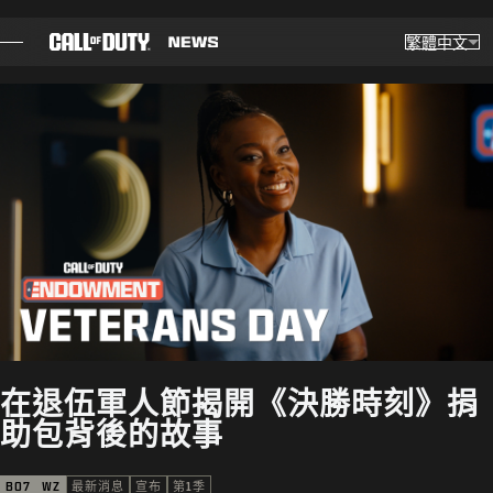
SKIP TO MAIN CONTENT
繁體中文
選擇
Choose yo
部落格
指南
更新備註
遊戲
最新消息
在退伍軍人節揭開《決勝時刻》捐
STORE
助包背後的故事
電競
BO7
WZ
最新消息
宣布
第1季