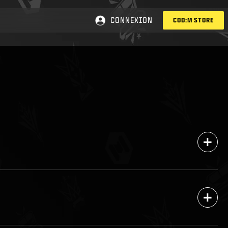
CONNEXION
COD:M STORE
+
+