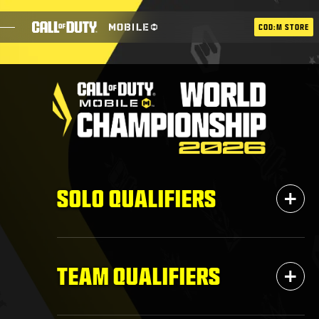
SKIP TO MAIN CONTENT
COD:M STORE
ESPORTS ANNOUNCEMENT
社會
BLOG
兌換
+
SOLO QUALIFIERS
遊戲
最新消息
+
TEAM QUALIFIERS
STORE