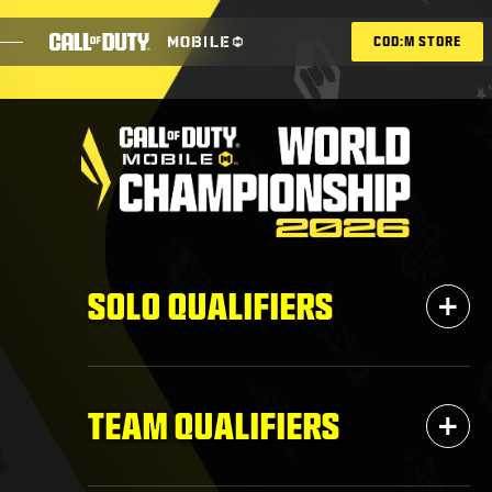
SKIP TO MAIN CONTENT
COD:M STORE
ESPORTS ANNOUNCEMENT
SOCIAL
BLOG
CANJEAR
+
SOLO QUALIFIERS
JUEGOS
NOTICIAS
+
TEAM QUALIFIERS
TIENDA