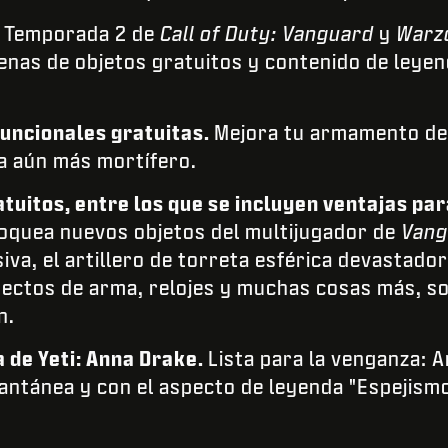
la Temporada 2 de
Call of Duty: Vanguard
y
Warz
enas de objetos gratuitos y contenido de leyend
funcionales gratuitas.
Mejora tu armamento del
ea aún más mortífero.
atuitos, entre los que se incluyen ventajas par
oquea nuevos objetos del multijugador de
Vang
va, el artillero de torreta esférica devastador
ectos de arma, relojes y muchas cosas más, sol
n.
 de Yeti: Anna Drake.
Lista para la venganza: A
tánea y con el aspecto de leyenda "Espejismo 