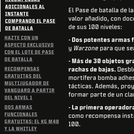
ADICIONALES AL
El Pase de batalla de 
INSTANTE
valor añadido, con doc
COMPRANDO EL PASE
de sus 100 niveles:
DE BATALLA
HAZTE CON UN
- Dos potentes armas 
ASPECTO EXCLUSIVO
y
Warzone
para que s
CON EL LOTE DE PASE
DE BATALLA
- Más de 30 objetos gr
rachas de bajas.
Desbl
RECOMPENSAS
GRATUITAS DEL
mortífera bomba adhesi
MULTIJUGADOR DE
tácticas. Además, proy
VANGUARD A PARTIR
formar parte de un cla
DEL NIVEL 1
- La primera operadora
DOS ARMAS
FUNCIONALES
como recompensa instan
GRATUITAS: EL KG M40
100.
Y LA WHITLEY