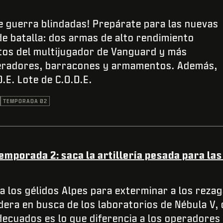
e guerra blindadas! Prepárate para las nuevas
e batalla: dos armas de alto rendimiento
tos del multijugador de Vanguard y más
eradores, barracones y armamentos. Además,
D.E. Lote de C.O.D.E.
TEMPORADA 02
Temporada 2: saca la artillería pesada para l
a los gélidos Alpes para exterminar a los rezag
dera en busca de los laboratorios de Nébula V, 
cuados es lo que diferencia a los operadores d