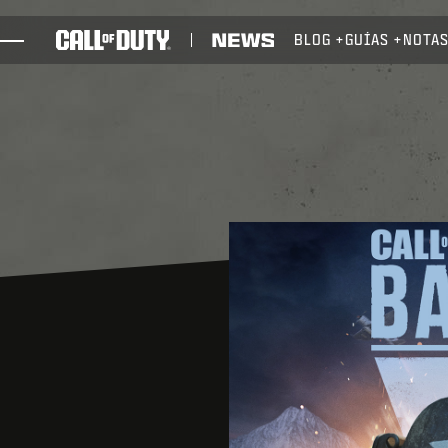
SKIP TO MAIN CONTENT
BLOG
GUÍAS
NOTAS
JUEGOS
NOTICIAS
TIENDA
ESPORTS
SOPORTE
REDEEM BETA CODE
XBOX GAME PASS