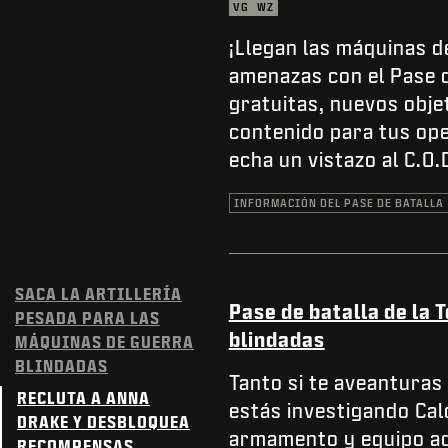
VG
WZ
¡Llegan las máquinas d
amenazas con el Pase d
gratuitas, nuevos obje
contenido para tus op
echa un vistazo al C.O.
INFORMACIÓN DEL PASE DE BATALLA
SACA LA ARTILLERÍA
Pase de batalla de la 
PESADA PARA LAS
blindadas
MÁQUINAS DE GUERRA
BLINDADAS
Tanto si te aveanturas 
RECLUTA A ANNA
estás investigando Cal
DRAKE Y DESBLOQUEA
armamento y equipo ade
RECOMPENSAS