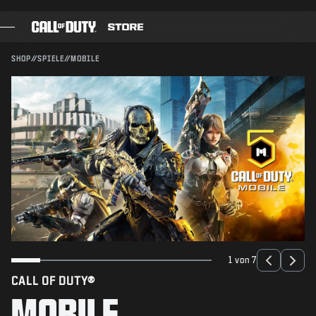
SKIP TO MAIN CONTENT
SENDEN
SHOP
//
SPIELE
//
MOBILE
SPIELE
BATTLE PASS
BLACKCELL
COD-PUNKTE
AUSRÜSTUNGS-SHOP
COMBAT BUILDS
1 von 7
CALL OF DUTY®
SPIELE
MOBILE