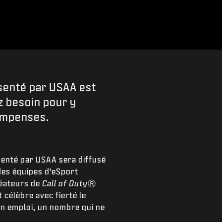
senté par USAA est
ez besoin pour y
compenses.
senté par USAA sera diffusé
des équipes d'eSport
réateurs de
Call of Duty
Ⓡ
célèbre avec fierté le
un emploi, un nombre qui ne