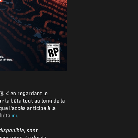
Ⓡ
4
en regardant le
 la bêta tout au long de la
ue l'accès anticipé à la
 bêta
ici
.
 disponible, sont
voir plus. La durée