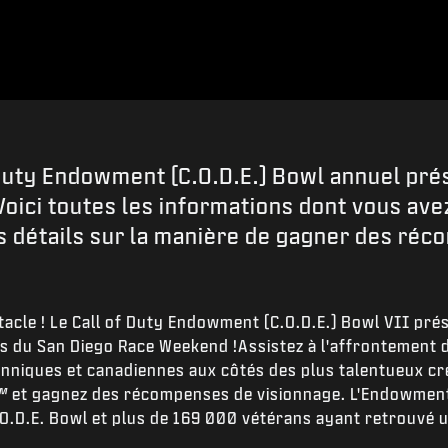
 Duty Endowment (C.O.D.E.) Bowl annuel pré
 Voici toutes les informations dont vous av
les détails sur la manière de gagner des ré
acle ! Le Call of Duty Endowment (C.O.D.E.) Bowl VII pré
ors du San Diego Race Weekend !Assistez à l'affrontement 
tanniques et canadiennes aux côtés des plus talentueux c
™
et gagnez des récompenses de visionnage. L'Endowment 
O.D.E. Bowl et plus de 169 000 vétérans ayant retrouvé 