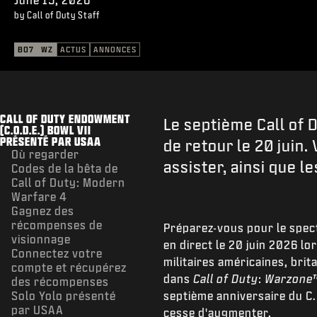
by Call of Duty Staff
BO7
WZ
ACTUS
ANNONCES
CALL OF DUTY ENDOWMENT
Le septième Call of
(C.O.D.E.) BOWL VII
PRÉSENTÉ PAR USAA
de retour le 20 juin.
Où regarder
assister, ainsi que 
Codes de la bêta de
Call of Duty: Modern
Warfare 4
Gagnez des
récompenses de
Préparez-vous pour le spect
visionnage
en direct le 20 juin 2026 l
Connectez votre
militaires américaines, bri
compte et récupérez
dans
Call of Duty
:
Warzone
des récompenses
Solo Yolo présenté
septième anniversaire du C.
par USAA
cesse d'augmenter.