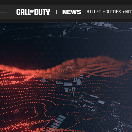
SKIP TO MAIN CONTENT
BILLET
GUIDES
NO
JEUX
ACTUS
BOUTIQUE
ESPORTS
ASSISTANCE
XBOX GAME PASS