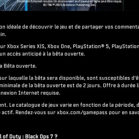
ion idéale de découvrir le jeu et de partager vos commenta
in.
r Xbox Series X|S, Xbox One, PlayStation® 5, PlayStation
n accès anticipé à la bêta ouverte.
la Bêta ouverte.
 sur laquelle la bêta sera disponible, sont susceptibles d
imale de la bêta ouverte est de 2 jours. Offre à durée li
nnexion Internet requise.
nt. Le catalogue de jeux varie en fonction de la période, 
 actif. Rendez-vous sur xbox.com/gamepass pour en savo
 of Duty : Black Ops 7 ?