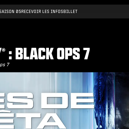
SAISON 05
RECEVOIR LES INFOS
BILLET
Y
: BLACK OPS 7
®
Ops 7