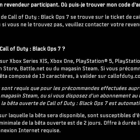
n revendeur participant. Où puis-je trouver mon code d'acc
 de Call of Duty : Black Ops 7 se trouve sur le ticket de c
u si vous ne le trouvez pas, veuillez contacter votre reve
Call of Duty : Black Ops 7 ?
sur Xbox Series X|S, Xbox One, PlayStation® 5, PlayStati
on Store, Battle.net ou du magasin Steam. Si vous préco
a bêta composé de 13 caractères, à valider sur callofdut
 ne sont requis que pour les précommandes effectuées aup
, le magasin Steam, ou si vous disposez d'un abonnement a
 la bêta ouverte de Call of Duty : Black Ops 7 est automat
 sur laquelle la bêta sera disponible, sont susceptibles d
imale de la bêta ouverte est de 2 jours. Offre à durée li
nnexion Internet requise.