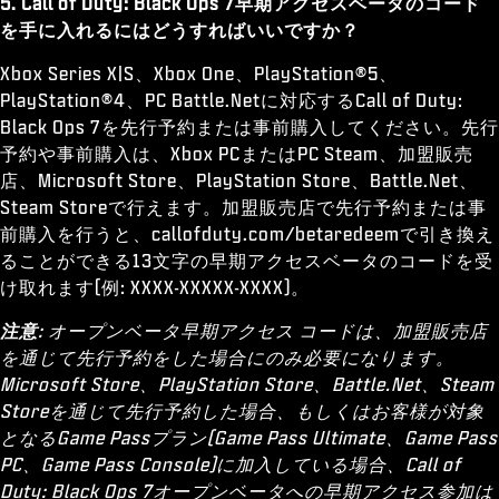
5. Call of Duty: Black Ops 7早期アクセスベータのコード
を手に入れるにはどうすればいいですか？
Xbox Series X|S、Xbox One、PlayStation®5、
PlayStation®4、PC Battle.Netに対応するCall of Duty:
Black Ops 7を先行予約または事前購入してください。先行
予約や事前購入は、Xbox PCまたはPC Steam、加盟販売
店、Microsoft Store、PlayStation Store、Battle.Net、
Steam Storeで行えます。加盟販売店で先行予約または事
前購入を行うと、callofduty.com/betaredeemで引き換え
ることができる13文字の早期アクセスベータのコードを受
け取れます(例: XXXX-XXXXX-XXXX)。
注意
: オープンベータ早期アクセス コードは、加盟販売店
を通じて先行予約をした場合にのみ必要になります。
Microsoft Store、PlayStation Store、Battle.Net、Steam
Storeを通じて先行予約した場合、もしくはお客様が対象
となるGame Passプラン(Game Pass Ultimate、Game Pass
PC、Game Pass Console)に加入している場合、Call of
Duty: Black Ops 7オープンベータへの早期アクセス参加は