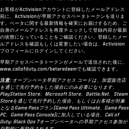
お客様がActivisionアカウントに登録したメールアドレス
宛に、Activisionが早期アクセスベータトークンを送りま
す。ベータに関する最新情報を確実にお届けするため、ご
自身のメールアドレスを再度チェックして登録内容が最新
の状態になっていることをご確認ください。登録したメー
ルアドレスを確認もしくは変更したい場合は、Activision
プロフィールにログインしてください。
早期アクセスベータトークンがメールで送信された後に、
www.callofduty.com/betaredeemでも確認できます。
注意
: オープンベータ早期アクセス コードは、加盟販売店
を通じて先行予約をした場合にのみ必要になります。
PlayStation Store、Microsoft Store、Battle.Net、Steam
Storeを通じて先行予約した場合、もしくはお客様が対象
となるGame Passプラン(Game Pass Ultimate、Game Pass
PC、Game Pass Console)に加入している場合、Call of
Duty: Black Ops 7オープンベータへの早期アクセス参加が
自動的に有効化されます。