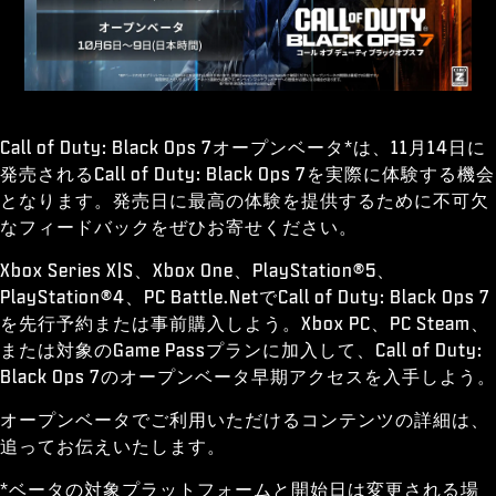
ESPORTS
サポート
|
ログイン
サインアップ
Call of Duty: Black Ops 7オープンベータ*は、11月14日に
発売されるCall of Duty: Black Ops 7を実際に体験する機会
となります。発売日に最高の体験を提供するために不可欠
なフィードバックをぜひお寄せください。
Xbox Series X|S、Xbox One、PlayStation®5、
PlayStation®4、PC Battle.NetでCall of Duty: Black Ops 7
を先行予約または事前購入しよう。Xbox PC、PC Steam、
または対象のGame Passプランに加入して、Call of Duty:
Black Ops 7のオープンベータ早期アクセスを入手しよう。
オープンベータでご利用いただけるコンテンツの詳細は、
追ってお伝えいたします。
*ベータの対象プラットフォームと開始日は変更される場