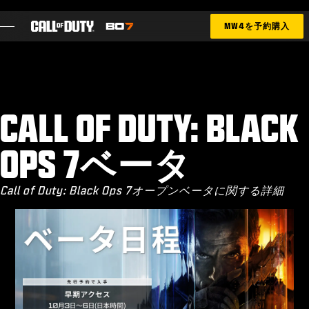
SKIP TO MAIN CONTENT
MW4を予約購入
機能
シーズン05
CALL OF DUTY: BLACK
最新情報にサインアップ
OPS 7ベータ
ブログ
Call of Duty: Black Ops 7オープンベータに関する詳細
ゲーム
ニュース
STORE