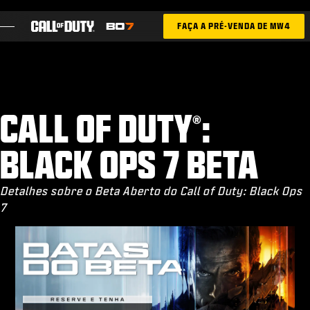
SKIP TO MAIN CONTENT
FAÇA A PRÉ-VENDA DE MW4
EM DESTAQUE
TEMPORADA 05
CALL OF DUTY
:
®
CADASTRO PARA INFORMAÇÕES
BLACK OPS 7 BETA
BLOG
Detalhes sobre o Beta Aberto do Call of Duty: Black Ops
7
JOGOS
NOTÍCIAS
STORE