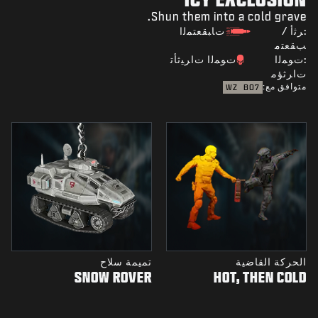
Shun them into a cold grave.
:ﺮﺛﺃ /
ﺕﺎﺒﻘﻌﺘﻤﻟﺍ
ﺐﻘﻌﺘﻣ
:ﺕﻮﻤﻟﺍ
ﺕﻮﻤﻟﺍ ﺕﺍﺮﻴﺛﺄﺗ
ﺕﺍﺮﺛﺆﻣ
متوافق مع:
WZ
BO7
الحركة القاضية
تميمة سلاح
SNOW ROVER
HOT, THEN COLD