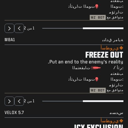
ﺐﻘﻌﺘﻣ
:ﺕﻮﻤﻟﺍ
ﺕﻮﻤﻟﺍ ﺕﺍﺮﻴﺛﺄﺗ
ﺕﺍﺮﺛﺆﻣ
متوافق مع:
WZ
BO7
1 من 2
ﺔﻳﺎﻣﺭ ﻕﺩﺎﻨﺑ
M8A1
ﻱﺭﻮﻄﺳﺃ
FREEZE OUT
Put an end to the enemy's reality.
:ﺮﺛﺃ /
ﺕﺎﺒﻘﻌﺘﻤﻟﺍ
ﺐﻘﻌﺘﻣ
:ﺕﻮﻤﻟﺍ
ﺕﻮﻤﻟﺍ ﺕﺍﺮﻴﺛﺄﺗ
ﺕﺍﺮﺛﺆﻣ
متوافق مع:
WZ
BO7
1 من 2
ﺱﺪﺴﻣ
VELOX 5.7
ﻱﺭﻮﻄﺳﺃ
ICY EXCLUSION