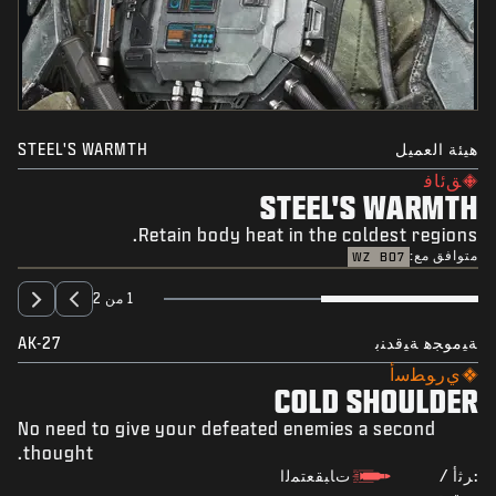
هيئة العميل
STEEL'S WARMTH
ﻖﺋﺎﻓ
STEEL'S WARMTH
Retain body heat in the coldest regions.
متوافق مع:
WZ
BO7
1 من 2
ﺔﻴﻣﻮﺠﻫ ﺔﻴﻗﺪﻨﺑ
AK-27
ﻱﺭﻮﻄﺳﺃ
COLD SHOULDER
No need to give your defeated enemies a second
thought.
:ﺮﺛﺃ /
ﺕﺎﺒﻘﻌﺘﻤﻟﺍ