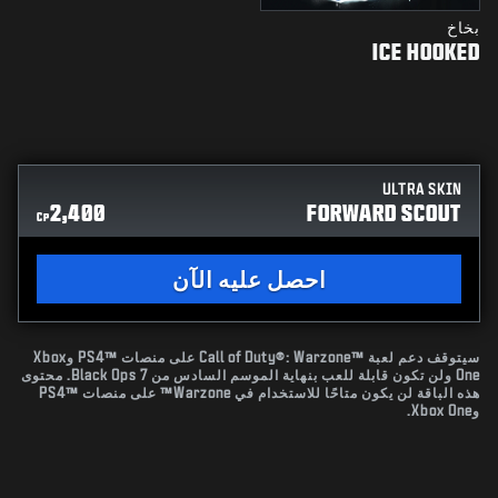
بخاخ
ICE HOOKED
ULTRA SKIN
2,400
FORWARD SCOUT
CP
احصل عليه الآن
سيتوقف دعم لعبة Call of Duty®: Warzone™‎ على منصات PS4™‎ وXbox
One ولن تكون قابلة للعب بنهاية الموسم السادس من Black Ops 7. محتوى
هذه الباقة لن يكون متاحًا للاستخدام في Warzone™ على منصات PS4™‎
وXbox One.