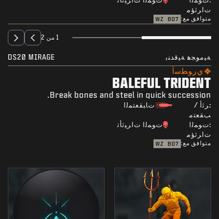
ﺕﺍﺮﺛﺆﻣ
متوافق مع:
WZ
BO7
1 من 2
ﺔﻴﻣﻮﺠﻫ ﺔﻴﻗﺪﻨﺑ
DS20 MIRAGE
ﻱﺭﻮﻄﺳﺃ
BALEFUL TRIDENT
Break bones and steel in quick succession.
:ﺮﺛﺃ /
ﺕﺎﺒﻘﻌﺘﻤﻟﺍ
ﺐﻘﻌﺘﻣ
:ﺕﻮﻤﻟﺍ
ﺕﻮﻤﻟﺍ ﺕﺍﺮﻴﺛﺄﺗ
ﺕﺍﺮﺛﺆﻣ
متوافق مع:
WZ
BO7