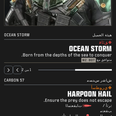
هيئة العميل
OCEAN STORM
ﻖﺋﺎﻓ
OCEAN STORM
Born from the depths of the sea to conquer.
متوافق مع:
WZ
BO7
1 من 2
ﺵﺎﺷﺭ ﺱﺪﺴﻣ
CARBON 57
ﻱﺭﻮﻄﺳﺃ
HARPOON HAIL
Ensure the prey does not escape.
:ﺮﺛﺃ /
ﺕﺎﺒﻘﻌﺘﻤﻟﺍ
ﺐﻘﻌﺘﻣ
:ﺕﻮﻤﻟﺍ
ﺕﻮﻤﻟﺍ ﺕﺍﺮﻴﺛﺄﺗ