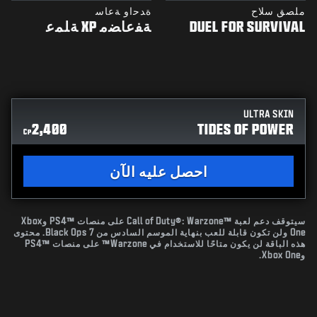
ملصق سلاح
ﺓﺪﺣﺍﻭ ﺔﻋﺎﺳ
DUEL FOR SURVIVAL
ﺔﻔﻋﺎﻀﻣ XP ﺔﻠﻤﻋ
ULTRA SKIN
2,400
TIDES OF POWER
CP
احصل عليه الآن
سيتوقف دعم لعبة Call of Duty®: Warzone™‎ على منصات PS4™‎ وXbox
One ولن تكون قابلة للعب بنهاية الموسم السادس من Black Ops 7. محتوى
هذه الباقة لن يكون متاحًا للاستخدام في Warzone™ على منصات PS4™‎
وXbox One.