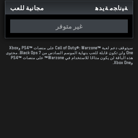
ﺔﻴﻧﺎﺠﻣ ﺔﻳﺪﻫ
مجانية للعب
غير متوفر
سيتوقف دعم لعبة Call of Duty®: Warzone™‎ على منصات PS4™‎ وXbox
One ولن تكون قابلة للعب بنهاية الموسم السادس من Black Ops 7. محتوى
هذه الباقة لن يكون متاحًا للاستخدام في Warzone™ على منصات PS4™‎
وXbox One.